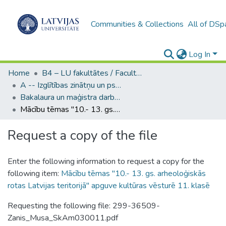
Communities & Collections
All of DSp
Log In
Home
B4 – LU fakultātes / Faculties of the UL
A -- Izglītības zinātņu un psiholoģijas fakultāte / Faculty of Education Sciences and Psychology
Bakalaura un maģistra darbi (PPMF) / Bachelor's and Master's theses
Mācību tēmas "10.- 13. gs. arheoloģiskās rotas Latvijas teritorijā" apguve kultūras vēsturē 11. klasē
Request a copy of the file
Enter the following information to request a copy for the
following item:
Mācību tēmas "10.- 13. gs. arheoloģiskās
rotas Latvijas teritorijā" apguve kultūras vēsturē 11. klasē
Requesting the following file: 299-36509-
Zanis_Musa_SkAm030011.pdf