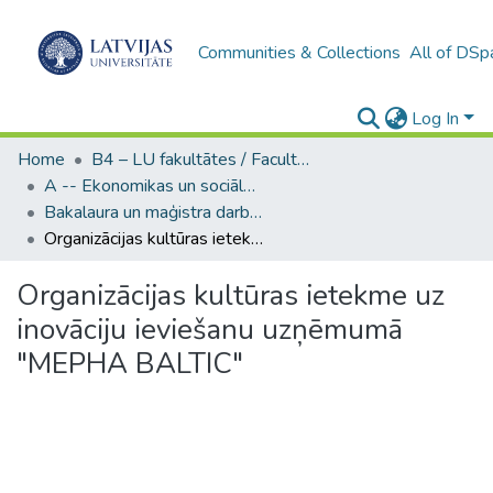
Communities & Collections
All of DSp
Log In
Home
B4 – LU fakultātes / Faculties of the UL
A -- Ekonomikas un sociālo zinātņu fakultāte / Faculty of Economics and Social Sciences
Bakalaura un maģistra darbi (ESZF) / Bachelor's and Master's theses
Organizācijas kultūras ietekme uz inovāciju ieviešanu uzņēmumā "MEPHA BALTIC"
Organizācijas kultūras ietekme uz
inovāciju ieviešanu uzņēmumā
"MEPHA BALTIC"