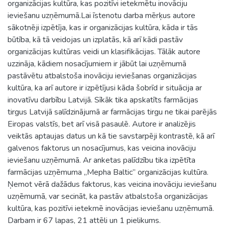
organizācijas kultūra, kas pozitīvi ietekmētu inovāciju
ieviešanu uzņēmumā.Lai īstenotu darba mērķus autore
sākotnēji izpētīja, kas ir organizācijas kultūra, kāda ir tās
būtība, kā tā veidojas un izplatās, kā arī kādi pastāv
organizācijas kultūras veidi un klasifikācijas. Tālāk autore
uzzināja, kādiem nosacījumiem ir jābūt lai uzņēmumā
pastāvētu atbalstoša inovāciju ieviešanas organizācijas
kultūra, ka arī autore ir izpētījusi kāda šobrīd ir situācija ar
inovatīvu darbību Latvijā. Sīkāk tika apskatīts farmācijas
tirgus Latvijā salīdzinājumā ar farmācijas tirgu ne tikai parējās
Eiropas valstīs, bet arī visā pasaulē. Autore ir analizējis
veiktās aptaujas datus un kā tie savstarpēji kontrastē, kā arī
galvenos faktorus un nosacījumus, kas veicina inovāciju
ieviešanu uzņēmumā. Ar anketas palīdzību tika izpētīta
farmācijas uzņēmuma „Mepha Baltic” organizācijas kultūra.
Ņemot vērā dažādus faktorus, kas veicina inovāciju ieviešanu
uzņēmumā, var secināt, ka pastāv atbalstoša organizācijas
kultūra, kas pozitīvi ietekmē inovācijas ieviešanu uzņēmumā.
Darbam ir 67 lapas, 21 attēli un 1 pielikums.