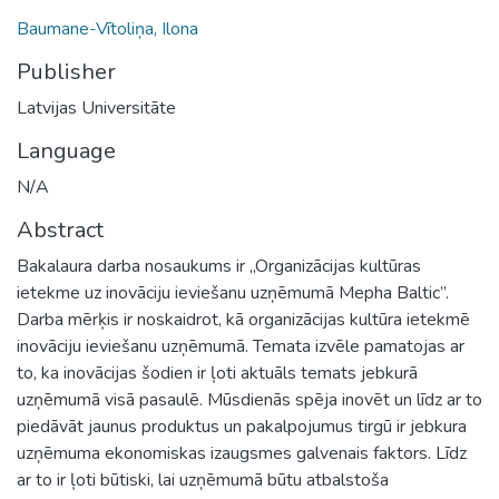
Baumane-Vītoliņa, Ilona
Publisher
Latvijas Universitāte
Language
N/A
Abstract
Bakalaura darba nosaukums ir „Organizācijas kultūras
ietekme uz inovāciju ieviešanu uzņēmumā Mepha Baltic”.
Darba mērķis ir noskaidrot, kā organizācijas kultūra ietekmē
inovāciju ieviešanu uzņēmumā. Temata izvēle pamatojas ar
to, ka inovācijas šodien ir ļoti aktuāls temats jebkurā
uzņēmumā visā pasaulē. Mūsdienās spēja inovēt un līdz ar to
piedāvāt jaunus produktus un pakalpojumus tirgū ir jebkura
uzņēmuma ekonomiskas izaugsmes galvenais faktors. Līdz
ar to ir ļoti būtiski, lai uzņēmumā būtu atbalstoša