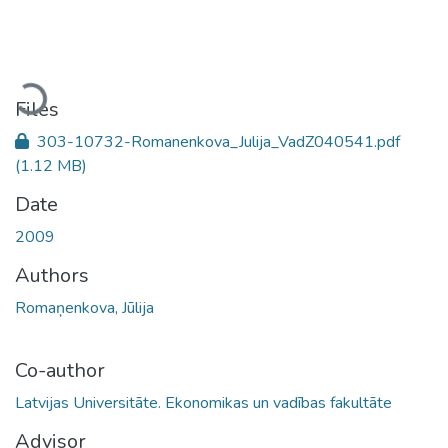
Loading...
Files
303-10732-Romanenkova_Julija_VadZ040541.pdf
(1.12 MB)
Date
2009
Authors
Romaņenkova, Jūlija
Co-author
Latvijas Universitāte. Ekonomikas un vadības fakultāte
Advisor