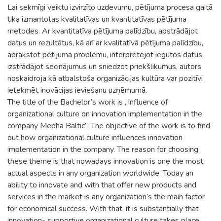
Lai sekmīgi veiktu izvirzīto uzdevumu, pētījuma procesa gaitā
tika izmantotas kvalitatīvas un kvantitatīvas pētījuma
metodes. Ar kvantitatīva pētījuma palīdzību, apstrādājot
datus un rezultātus, kā arī ar kvalitatīvā pētījuma palīdzību,
aprakstot pētījuma problēmu, interpretējot iegūtos datus,
izstrādājot secinājumus un sniedzot priekšlikumus, autors
noskaidroja kā atbalstoša organizācijas kultūra var pozitīvi
ietekmēt inovācijas ieviešanu uzņēmumā.
The title of the Bachelor’s work is „Influence of
organizational culture on innovation implementation in the
company Mepha Baltic”. The objective of the work is to find
out how organizational culture influences innovation
implementation in the company. The reason for choosing
these theme is that nowadays innovation is one the most
actual aspects in any organization worldwide. Today an
ability to innovate and with that offer new products and
services in the market is any organization’s the main factor
for economical success. With that, it is substantially that
innovation- supportive organizational culture takes place,