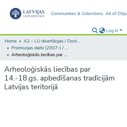
Communities & Collections
All of DSp
Log In
Home
A2 – LU disertācijas / Doctoral theses UL
Promocijas darbi (2007-) / Theses PhD
Arheoloģiskās liecības par 14.-18.gs. apbedīšanas tradīcijām Latvijas teritorijā
Arheoloģiskās liecības par
14.-18.gs. apbedīšanas tradīcijām
Latvijas teritorijā