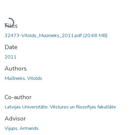
Loading...
Files
32473-Vitolds_Muiznieks_2011.pdf
(20.68 MB)
Date
2011
Authors
Muižnieks, Vitolds
Co-author
Latvijas Universitāte. Vēstures un filozofijas fakultāte
Advisor
Vijups, Armands