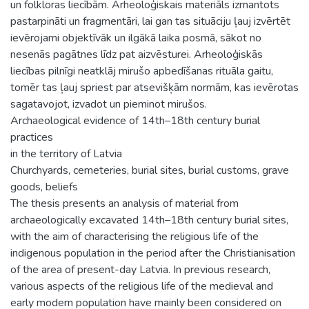
un folkloras liecībām. Arheoloģiskais materiāls izmantots
pastarpināti un fragmentāri, lai gan tas situāciju ļauj izvērtēt
ievērojami objektīvāk un ilgākā laika posmā, sākot no
nesenās pagātnes līdz pat aizvēsturei. Arheoloģiskās
liecības pilnīgi neatklāj mirušo apbedīšanas rituāla gaitu,
tomēr tas ļauj spriest par atsevišķām normām, kas ievērotas
sagatavojot, izvadot un pieminot mirušos.
Archaeological evidence of 14th–18th century burial
practices
in the territory of Latvia
Churchyards, cemeteries, burial sites, burial customs, grave
goods, beliefs
The thesis presents an analysis of material from
archaeologically excavated 14th–18th century burial sites,
with the aim of characterising the religious life of the
indigenous population in the period after the Christianisation
of the area of present-day Latvia. In previous research,
various aspects of the religious life of the medieval and
early modern population have mainly been considered on