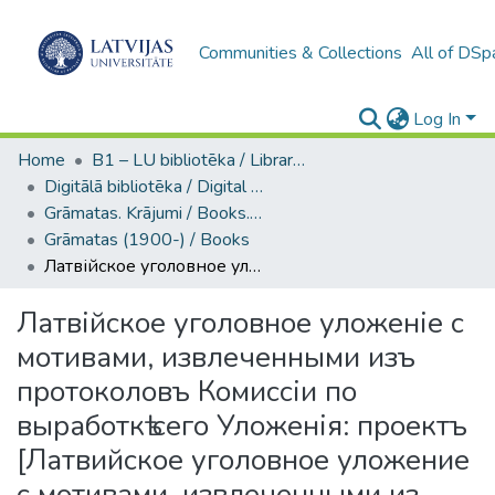
Communities & Collections
All of DSp
Log In
Home
B1 – LU bibliotēka / Library of the UL
Digitālā bibliotēka / Digital library
Grāmatas. Krājumi / Books. Collection of articles
Grāmatas (1900-) / Books
Латвійское уголовное уложеніе с мотивами, извлеченными изъ протоколовъ Комиссіи по выработкѣ сего Уложенія: проектъ [Латвийское уголовное уложение с мотивами, извлеченными из протоколов Комиссии по выработке сего Уложения: проект]
Латвійское уголовное уложеніе с
мотивами, извлеченными изъ
протоколовъ Комиссіи по
выработкѣ сего Уложенія: проектъ
[Латвийское уголовное уложение
с мотивами, извлеченными из