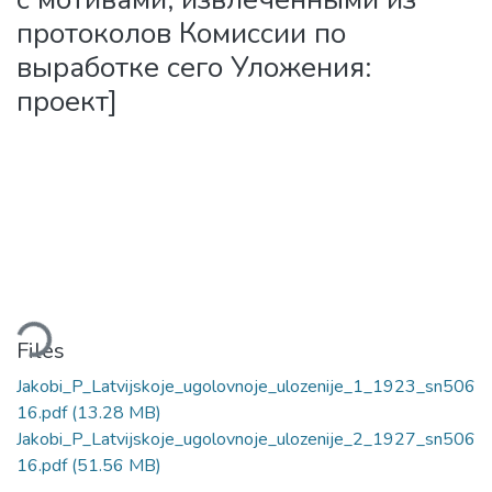
протоколов Комиссии по
выработке сего Уложения:
проект]
ding...
Files
Jakobi_P_Latvijskoje_ugolovnoje_ulozenije_1_1923_sn506
16.pdf
(13.28 MB)
Jakobi_P_Latvijskoje_ugolovnoje_ulozenije_2_1927_sn506
16.pdf
(51.56 MB)