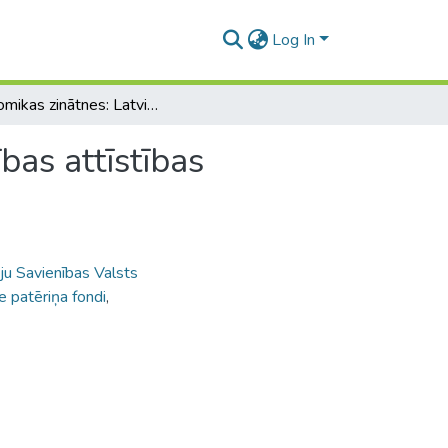
Log In
Ekonomikas zinātnes: Latvijas PSR tautas saimniecības attīstības jautājumi: rūpniecība un finanses
bas attīstības
u Savienības Valsts
e patēriņa fondi
,