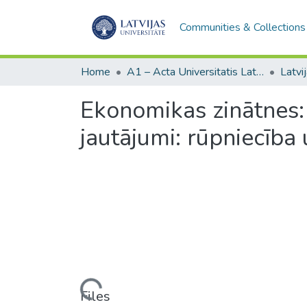
Communities & Collections
Home
A1 – Acta Universitatis Latviensis / Universitātes raksti / Scientific papers
Ekonomikas zinātnes: 
jautājumi: rūpniecība 
Loading...
Files