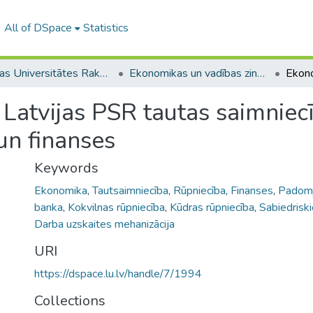
All of DSpace
Statistics
Latvijas Universitātes Raksti (1949– )
Ekonomikas un vadības zinātnes
Latvijas PSR tautas saimniecī
un finanses
Keywords
Ekonomika
,
Tautsaimniecība
,
Rūpniecība
,
Finanses
,
Padomj
banka
,
Kokvilnas rūpniecība
,
Kūdras rūpniecība
,
Sabiedriski
Darba uzskaites mehanizācija
URI
https://dspace.lu.lv/handle/7/1994
Collections