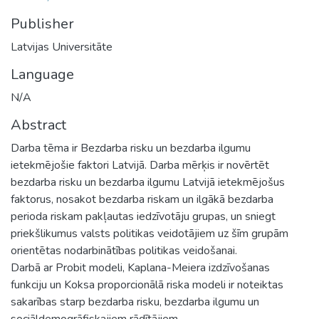
Publisher
Latvijas Universitāte
Language
N/A
Abstract
Darba tēma ir Bezdarba risku un bezdarba ilgumu
ietekmējošie faktori Latvijā. Darba mērķis ir novērtēt
bezdarba risku un bezdarba ilgumu Latvijā ietekmējošus
faktorus, nosakot bezdarba riskam un ilgākā bezdarba
perioda riskam pakļautas iedzīvotāju grupas, un sniegt
priekšlikumus valsts politikas veidotājiem uz šīm grupām
orientētas nodarbinātības politikas veidošanai.
Darbā ar Probit modeli, Kaplana-Meiera izdzīvošanas
funkciju un Koksa proporcionālā riska modeli ir noteiktas
sakarības starp bezdarba risku, bezdarba ilgumu un
sociāldemogrāfiskajiem rādītājiem.