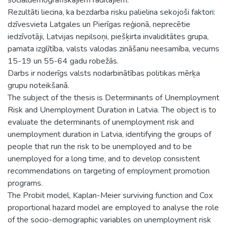
Rezultāti liecina, ka bezdarba risku palielina sekojoši faktori:
dzīvesvieta Latgales un Pierīgas reģionā, neprecētie
iedzīvotāji, Latvijas nepilsoņi, piešķirta invaliditātes grupa,
pamata izglītība, valsts valodas zināšanu neesamība, vecums
15-19 un 55-64 gadu robežās.
Darbs ir noderīgs valsts nodarbinātības politikas mērķa
grupu noteikšanā.
The subject of the thesis is Determinants of Unemployment
Risk and Unemployment Duration in Latvia. The object is to
evaluate the determinants of unemployment risk and
unemployment duration in Latvia, identifying the groups of
people that run the risk to be unemployed and to be
unemployed for a long time, and to develop consistent
recommendations on targeting of employment promotion
programs.
The Probit model, Kaplan-Meier surviving function and Cox
proportional hazard model are employed to analyse the role
of the socio-demographic variables on unemployment risk