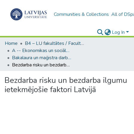
Communities & Collections
All of DSp
Log In
Home
B4 – LU fakultātes / Faculties of the UL
A -- Ekonomikas un sociālo zinātņu fakultāte / Faculty of Economics and Social Sciences
Bakalaura un maģistra darbi (ESZF) / Bachelor's and Master's theses
Bezdarba risku un bezdarba ilgumu ietekmējošie faktori Latvijā
Bezdarba risku un bezdarba ilgumu
ietekmējošie faktori Latvijā