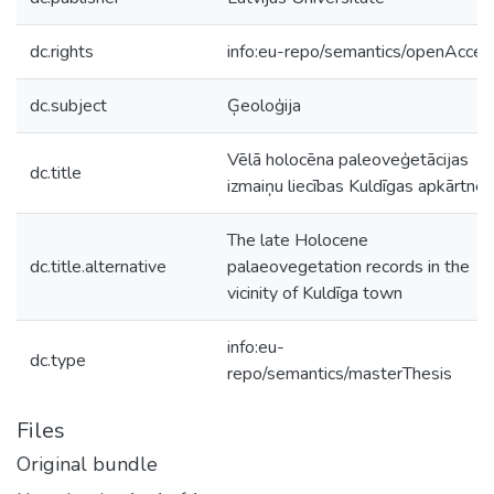
dc.rights
info:eu-repo/semantics/openAcces
dc.subject
Ģeoloģija
Vēlā holocēna paleoveģetācijas
dc.title
izmaiņu liecības Kuldīgas apkārtnē
The late Holocene
dc.title.alternative
palaeovegetation records in the
vicinity of Kuldīga town
info:eu-
dc.type
repo/semantics/masterThesis
Files
Original bundle