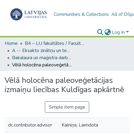
Communities & Collections
All of DSp
Log In
Home
B4 – LU fakultātes / Faculties of the UL
A -- Eksakto zinātņu un tehnoloģiju fakultāte / Faculty of Science and Technology
Bakalaura un maģistra darbi (EZTF) / Bachelor's and Master's theses
Vēlā holocēna paleoveģetācijas izmaiņu liecības Kuldīgas apkārtnē
Vēlā holocēna paleoveģetācijas
izmaiņu liecības Kuldīgas apkārtnē
Simple item page
dc.contributor.advisor
Kalniņa, Laimdota