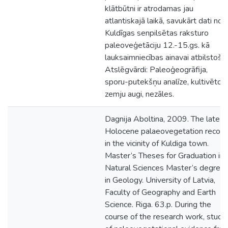
klātbūtni ir atrodamas jau
atlantiskajā laikā, savukārt dati no
Kuldīgas senpilsētas raksturo
paleoveģetāciju 12.-15.gs. kā
lauksaimniecības ainavai atbilstošu.
Atslēgvārdi: Paleoģeogrāfija,
sporu-putekšņu analīze, kultivēto
zemju augi, nezāles.
Dagnija Aboltina, 2009. The late
Holocene palaeovegetation record
in the vicinity of Kuldiga town.
Master’s Theses for Graduation in
Natural Sciences Master’s degree
in Geology. University of Latvia,
Faculty of Geography and Earth
Science. Riga. 63.p. During the
course of the research work, studd