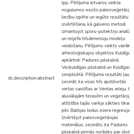
lpp. Pētījuma ietvaros veikta
nogulumos esošo paleoveģetācija
liecību izpēte un iegūto rezultātu
izvērtēšana, kā galveno metodi
izmantojot sporu-putekšņu analīzi
un reljefa trīsdimensiju modeļu
veidošanu. Pētījums veikts vairāko
arheoloģiskajos objektos Kuldīgas
apkārtnē: Padures pilskalnā,
Veckuldīgas pilskalnā un Kuldīgas
senpilsētā. Pētījuma rezultāti ļauj
dc.description.abstract
secināt, ka visas trīs apdzīvotās
vietas saistītas ar Ventas ieleju, tā
aluviālajām terasēm un veģetācijas
attīstība tajās varēja sākties tikai
pēc Baltijas ledus ezera regresijas.
Izvērtējot paleoveģetācijas
materiālus, secināts, ka Padures
pilskalnā pirmās norādes par cilvēk