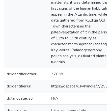
matterials, it was determined that
first signs of the human habbitatio
appear in the Atlantic time, while
data gathered from Kuldiga Old
Town characterises the
paleovegetation of it in the period
of 12th to 15th century as
characteristic to agrarian landscape
Key words: Palaeogeography,
pollen analysis, cultivated plants,
ruderals.
dc.identifier.other
37039
dc.identifier.uri
https://dspace.lu.lv/handle/7/259
dc.language.iso
N/A
dc.publisher
Latvijas Universitāte