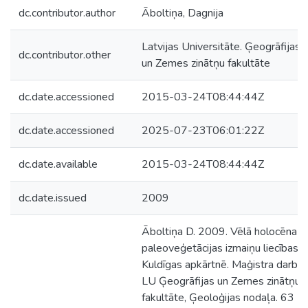
dc.contributor.author
Āboltiņa, Dagnija
Latvijas Universitāte. Ģeogrāfijas
dc.contributor.other
un Zemes zinātņu fakultāte
dc.date.accessioned
2015-03-24T08:44:44Z
dc.date.accessioned
2025-07-23T06:01:22Z
dc.date.available
2015-03-24T08:44:44Z
dc.date.issued
2009
Āboltiņa D. 2009. Vēlā holocēna
paleoveģetācijas izmaiņu liecības
Kuldīgas apkārtnē. Maģistra darbs.
LU Ģeogrāfijas un Zemes zinātņu
fakultāte, Ģeoloģijas nodaļa. 63