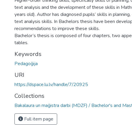
Higher-order thinking skills, specifically skills of planning, 
text analysis and the development of these skills in Mat
years old). Author has diagnosed pupils’ skills in planning, 
text analysis skills. In Bachelors thesis have been devel
recommendations to improve these skills.
Bachelor’s thesis is composed of four chapters, two appe
tables.
Keywords
Pedagoģija
URI
https://dspace.lu.lv/handle/7/20925
Collections
Bakalaura un maģistra darbi (MDZF) / Bachelor's and Mas
Full item page