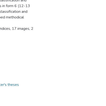
classification and
hs in form 6 (12-13
classification and
oped methodical
ndices, 17 images, 2
ter's theses