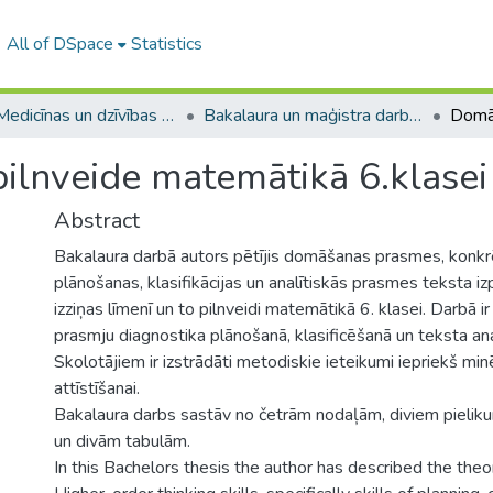
All of DSpace
Statistics
A -- Medicīnas un dzīvības zinātņu fakultāte / Faculty of Medicine and Life Sciences
Bakalaura un maģistra darbi (MDZF) / Bachelor's and Master's theses
lnveide matemātikā 6.klasei 
Abstract
Bakalaura darbā autors pētījis domāšanas prasmes, konkrē
plānošanas, klasifikācijas un analītiskās prasmes teksta i
izziņas līmenī un to pilnveidi matemātikā 6. klasei. Darbā i
prasmju diagnostika plānošanā, klasificēšanā un teksta an
Skolotājiem ir izstrādāti metodiskie ieteikumi iepriekš mi
attīstīšanai.
Bakalaura darbs sastāv no četrām nodaļām, diviem pielik
un divām tabulām.
In this Bachelors thesis the author has described the theo