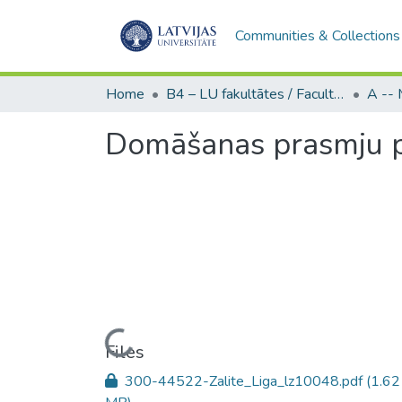
Communities & Collections
Home
B4 – LU fakultātes / Faculties of the UL
Domāšanas prasmju pi
Loading...
Files
300-44522-Zalite_Liga_lz10048.pdf
(1.62