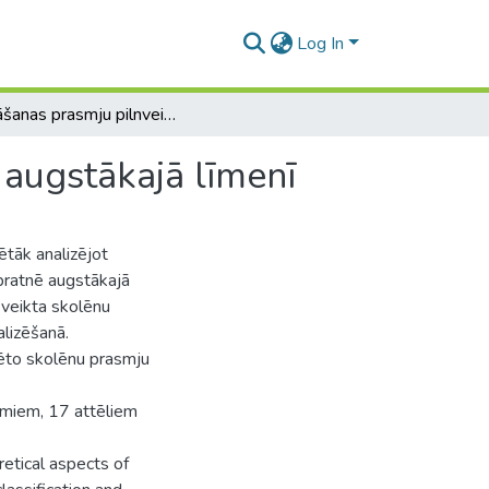
Log In
Domāšanas prasmju pilnveide matemātikā 6.klasei augstākajā līmenī
augstākajā līmenī
tāk analizējot
zpratnē augstākajā
r veikta skolēnu
alizēšanā.
nēto skolēnu prasmju
umiem, 17 attēliem
retical aspects of