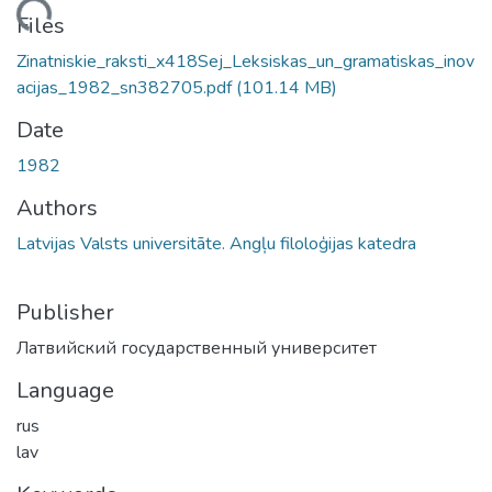
Loading...
Files
Zinatniskie_raksti_x418Sej_Leksiskas_un_gramatiskas_inov
acijas_1982_sn382705.pdf
(101.14 MB)
Date
1982
Authors
Latvijas Valsts universitāte. Angļu filoloģijas katedra
Publisher
Латвийский государственный университет
Language
rus
lav