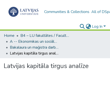
Communities & Collections
All of DSp
Log In
Home
B4 – LU fakultātes / Faculties of the UL
A -- Ekonomikas un sociālo zinātņu fakultāte / Faculty of Economics and Social Sciences
Bakalaura un maģistra darbi (ESZF) / Bachelor's and Master's theses
Latvijas kapitāla tirgus analīze
Latvijas kapitāla tirgus analīze