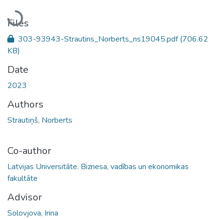
Loading...
Files
303-93943-Strautins_Norberts_ns19045.pdf
(706.62
KB)
Date
2023
Authors
Strautiņš, Norberts
Co-author
Latvijas Universitāte. Biznesa, vadības un ekonomikas
fakultāte
Advisor
Solovjova, Irina