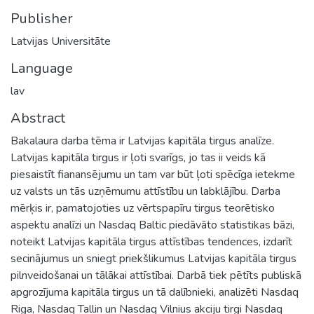
Publisher
Latvijas Universitāte
Language
lav
Abstract
Bakalaura darba tēma ir Latvijas kapitāla tirgus analīze.
Latvijas kapitāla tirgus ir ļoti svarīgs, jo tas ii veids kā
piesaistīt fianansējumu un tam var būt ļoti spēcīga ietekme
uz valsts un tās uzņēmumu attīstību un labklājību. Darba
mērķis ir, pamatojoties uz vērtspapīru tirgus teorētisko
aspektu analīzi un Nasdaq Baltic piedāvāto statistikas bāzi,
noteikt Latvijas kapitāla tirgus attīstības tendences, izdarīt
secinājumus un sniegt priekšlikumus Latvijas kapitāla tirgus
pilnveidošanai un tālākai attīstībai. Darbā tiek pētīts publiskā
apgrozījuma kapitāla tirgus un tā dalībnieki, analizēti Nasdaq
Riga, Nasdaq Tallin un Nasdaq Vilnius akciju tirgi Nasdaq