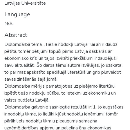
Latvijas Universitāte
Language
N/A
Abstract
Diplomdarba tēma, „Tiešie nodokļi Latvijā” lai arī ir daudz
pētīta, tomēr pētijumi topuši pirms Latvija saskarās ar
ekonomisko krīzi un tajos izvirzīti priekšlikumi ir zaudējuši
savu aktualitāti. Šo darba tēmu autore izvēlējas, jo uzskata
to par maz apskatīto speciālajā literatūrā un grib pilnveidot
savas zināšanās šajā jomā.
Diplomdarba mērķis pamatojoties uz pieējamo litertūru
izpētīt tiešo nodokļu būtību, to ietekmi uz ekonomiku un
valsts budžetu Latvijā.
Diplomdarba galvenie sasniegtie rezultāti ir: 1. Jo augstākas
ir nodokļu likme, jo lielāki kļūst nodokļu ieņēmumi, tomēr
pārāk liels nodokļu likmju pieaugums samazina
uzņēmējdarbības apjomu un palielina ēnu ekonomikas