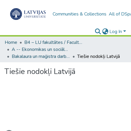
Communities & Collections
All of DSp
Log In
Home
B4 – LU fakultātes / Faculties of the UL
A -- Ekonomikas un sociālo zinātņu fakultāte / Faculty of Economics and Social Sciences
Bakalaura un maģistra darbi (ESZF) / Bachelor's and Master's theses
Tiešie nodokļi Latvijā
Tiešie nodokļi Latvijā