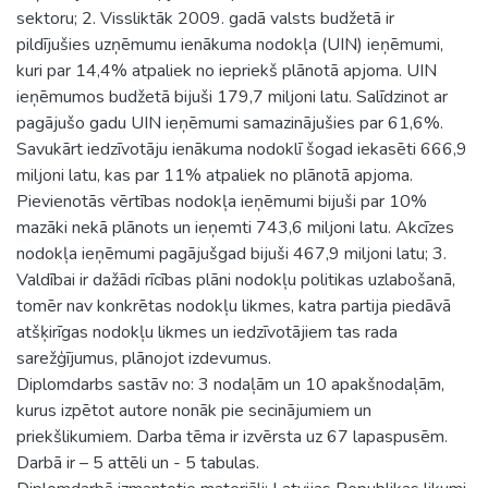
sektoru; 2. Vissliktāk 2009. gadā valsts budžetā ir
pildījušies uzņēmumu ienākuma nodokļa (UIN) ieņēmumi,
kuri par 14,4% atpaliek no iepriekš plānotā apjoma. UIN
ieņēmumos budžetā bijuši 179,7 miljoni latu. Salīdzinot ar
pagājušo gadu UIN ieņēmumi samazinājušies par 61,6%.
Savukārt iedzīvotāju ienākuma nodoklī šogad iekasēti 666,9
miljoni latu, kas par 11% atpaliek no plānotā apjoma.
Pievienotās vērtības nodokļa ieņēmumi bijuši par 10%
mazāki nekā plānots un ieņemti 743,6 miljoni latu. Akcīzes
nodokļa ieņēmumi pagājušgad bijuši 467,9 miljoni latu; 3.
Valdībai ir dažādi rīcības plāni nodokļu politikas uzlabošanā,
tomēr nav konkrētas nodokļu likmes, katra partija piedāvā
atšķirīgas nodokļu likmes un iedzīvotājiem tas rada
sarežģījumus, plānojot izdevumus.
Diplomdarbs sastāv no: 3 nodaļām un 10 apakšnodaļām,
kurus izpētot autore nonāk pie secinājumiem un
priekšlikumiem. Darba tēma ir izvērsta uz 67 lapaspusēm.
Darbā ir – 5 attēli un - 5 tabulas.