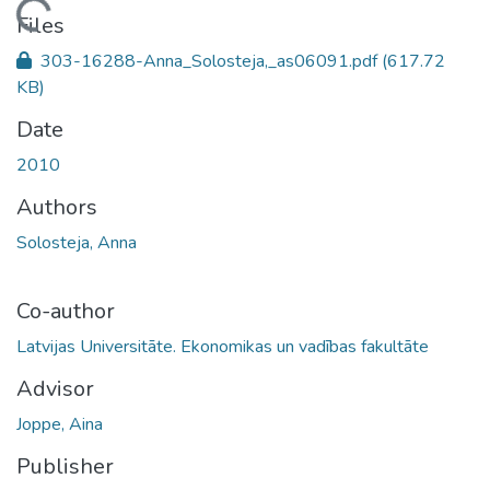
Loading...
Files
303-16288-Anna_Solosteja,_as06091.pdf
(617.72
KB)
Date
2010
Authors
Solosteja, Anna
Co-author
Latvijas Universitāte. Ekonomikas un vadības fakultāte
Advisor
Joppe, Aina
Publisher