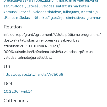
predikatīva sakara robežgadījumi
,
norādāmie vietniekvārdi
sarunvalodā
,
„Latviešu valodas sintaktiski marķētais
korpuss”
,
latviešu valodas sintakse
,
tulkojums
,
Aristoteļa
„Runas mākslas – rētorikas” glosārijs
,
diminutives
,
grammar
Relation
info:eu-repo/grantAgreement/Valsts pētījumu programma/
„Letonika latviskas un eiropeiskas sabiedrības
attīstībai/VPP-LETONIKA-2021/1-
0006/Jurisdiction/Mūsdienu latviešu valodas izpēte un
valodas tehnoloģiju attīstība//
URI
https://dspace.lu.lv/handle/7/65086
DOI
10.22364/vnf.14
Collections