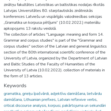
zinātņu fakultātes Latvistikas un baltistikas nodaļas rīkotās
Latvijas Universitātes 80. starptautiskās zinātniskās
konferences Latviešu un vispārīgās valodniecības sekcijas
„Gramatika un korpusa pētījumi” (10.02.2022.) materiālu
apkopojums 13 rakstu veidolā.
The collection of articles "Language: meaning and form 14.
Grammar and corpus studies" is part of the "Grammar and
corpus studies" section of the Latvian and general linguistics
section of the 80th international scientific conference of the
University of Latvia, organized by the Department of Latvian
and Baltic Studies of the Faculty of Humanities of the
University of Latvia (10.02.2022). collection of materials in
the form of 13 articles.
Keywords
gramatika
,
grieķu īpašvārdi
,
adjektīvu darināšana
,
lietvārdu
darināšana
,
Lithuanian prefixes
,
Latvian reflexive verbs
,
critical discourse analysis
,
korpusi
,
pakārtojuma un sekundāri