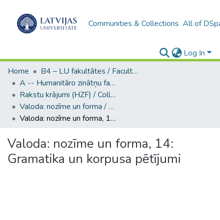
Communities & Collections
All of DSp
Log In
Home
B4 – LU fakultātes / Faculties of the UL
A -- Humanitāro zinātņu fakultāte / Faculty of Humanities
Rakstu krājumi (HZF) / Collections of articles
Valoda: nozīme un forma / Language: Meaning and Form
Valoda: nozīme un forma, 14: Gramatika un korpusa pētījumi
Valoda: nozīme un forma, 14:
Gramatika un korpusa pētījumi