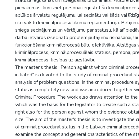
)
statusa iegūšanas un izbeigšanās brīža analīzi. Autore izvēr
pienākumus, kuri izriet personai iegūstot šo kriminālproces
aplūkos ārvalstu regulējumu, lai secinātu vai šāds vai līdz
citu valstu kriminālprocesu likumu reglamentācijā. Pētījum
sniegs secinājumus un vērtējumu par statusu, kā arī piedā
darba ietvaros izsecināto problēmjautājumu risināšanai, lai
funkcionēšana kriminālprocesā būtu efektīvāka. Atslēgas v
kriminālprocess, kriminālprocesuālais statuss, persona, pr
kriminālprocess, tiesības uz aizstāvību.
The master's thesis "Person against whom criminal proc
initiated" is devoted to the study of criminal procedural s
analysis of problem questions. In the criminal procedure sy
status is completely new and was introduced together w
Criminal Procedure. The work also draws attention to the 
which was the basis for the legislator to create such a st
right also for the person against whom the evidence obtai
size. The aim of the master's thesis is to investigate the c
of criminal procedural status in the Latvian criminal proce
examine the concept and general characteristics of the st