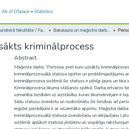
All of DSpace
Statistics
A -- Juridiskā fakultāte / Faculty of Law
Bakalaura un maģistra darbi (JF) / Bachelor's and Master's theses
sākts kriminālprocess
Abstract
Maģistra darbs “Persona, pret kuru uzsākts kriminālprocess
kriminālprocesuālā statusa izpētei un problēmjautājumu ana
kriminālprocesa sistēmā šis statuss ir pilnīgi jauns un tika 
Kriminālprocesa likuma stāšanos spēkā. Darba ietvaros tie
uzmanība tiesībām uz aizstāvību, kuras likumdevējam ir bij
šādu statusu izveidotu un nodrošinātu šīs tiesības arī pers
iegūtie pierādījumi ir ar viszemāko apjomu. Maģistra darba 
kriminālprocesuālā statusa izveidošanu un iekļaušanu Latv
sistēmā, aplūkot statusa jēdzienu un vispārīgu raksturoju