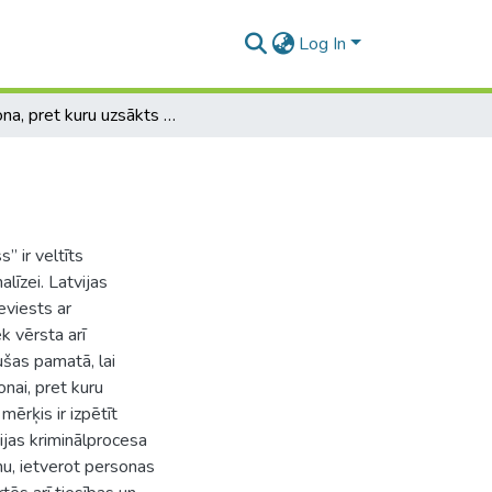
Log In
Persona, pret kuru uzsākts kriminālprocess
” ir veltīts
līzei. Latvijas
ieviests ar
k vērsta arī
ušas pamatā, lai
onai, pret kuru
mērķis ir izpētīt
ijas kriminālprocesa
mu, ietverot personas