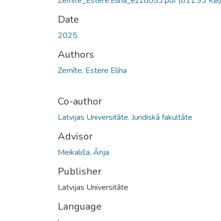
Zemite_Estere.Elina_ez18053.pdf
(811.93 KB
Date
2025
Authors
Zemīte, Estere Elīna
Co-author
Latvijas Universitāte. Juridiskā fakultāte
Advisor
Meikališa, Ārija
Publisher
Latvijas Universitāte
Language