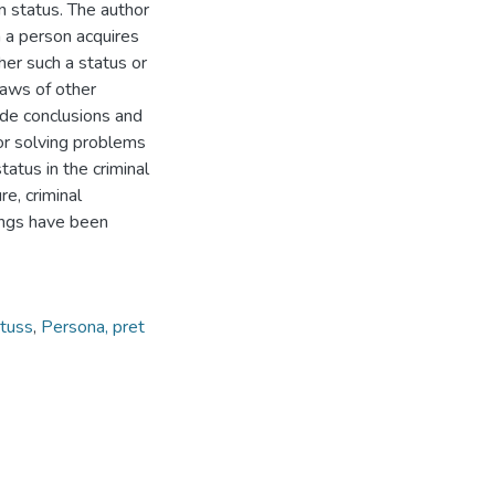
n status. The author
n a person acquires
her such a status or
 laws of other
vide conclusions and
or solving problems
tatus in the criminal
e, criminal
ings have been
atuss
,
Persona, pret