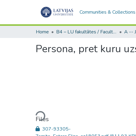
Communities & Collections
Home
B4 – LU fakultātes / Faculties of the UL
Persona, pret kuru uz
Loading...
Files
307-93305-