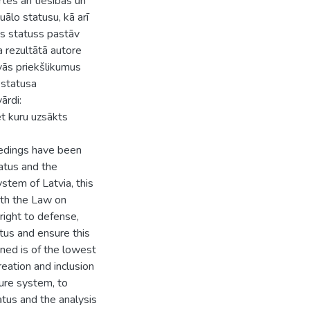
tēs arī tiesības un
uālo statusu, kā arī
īgs statuss pastāv
a rezultātā autore
vās priekšlikumus
 statusa
ārdi:
et kuru uzsākts
eedings have been
tatus and the
stem of Latvia, this
ith the Law on
right to defense,
atus and ensure this
ned is of the lowest
reation and inclusion
dure system, to
atus and the analysis