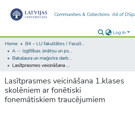
Communities & Collections
All of DSp
Log In
Home
B4 – LU fakultātes / Faculties of the UL
A -- Izglītības zinātņu un psiholoģijas fakultāte / Faculty of Education Sciences and Psychology
Bakalaura un maģistra darbi (PPMF) / Bachelor's and Master's theses
Lasītprasmes veicināšana 1.klases skolēniem ar fonētiski fonemātiskiem traucējumiem
Lasītprasmes veicināšana 1.klases
skolēniem ar fonētiski
fonemātiskiem traucējumiem