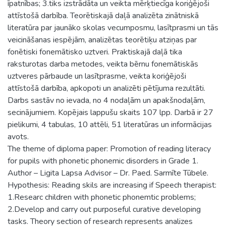
īpatnības; 3.tiks izstrādāta un veikta mērķtiecīga koriģējoši
attīstošā darbība. Teorētiskajā daļā analizēta zinātniskā
literatūra par jaunāko skolas vecumposmu, lasītprasmi un tās
veicināšanas iespējām, analizētas teorētiķu atziņas par
fonētiski fonemātisko uztveri. Praktiskajā daļā tika
raksturotas darba metodes, veikta bērnu fonemātiskās
uztveres pārbaude un lasītprasme, veikta koriģējoši
attīstošā darbība, apkopoti un analizēti pētījuma rezultāti.
Darbs sastāv no ievada, no 4 nodaļām un apakšnodaļām,
secinājumiem. Kopējais lappušu skaits 107 lpp. Darbā ir 27
pielikumi, 4 tabulas, 10 attēli, 51 literatūras un informācijas
avots.
The theme of diploma paper: Promotion of reading literacy
for pupils with phonetic phonemic disorders in Grade 1.
Author – Ligita Lapsa Advisor – Dr. Paed. Sarmīte Tūbele.
Hypothesis: Reading skils are increasing if Speech therapist:
1.Researc children with phonetic phonemtic problems;
2.Develop and carry out purposeful curative developing
tasks. Theory section of research represents analizes