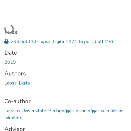
Loading...
Files
299-69340-Lapsa_Ligita_ll17146.pdf
(3.58 MB)
Date
2019
Authors
Lapsa, Ligita
Co-author
Latvijas Universitāte. Pedagoģijas, psiholoģijas un mākslas
fakultāte
Advisor