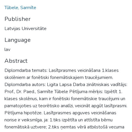
Tūbele, Sarmīte
Publisher
Latvijas Universitāte
Language
lav
Abstract
Diplomdarba temats: Lasītprasmes veicināšana 1.klases
skolēniem ar fonētiski fonemātiskajiem traucējumiem.
Diplomdarba autors: Ligita Lapsa Darba zinātniskais vadītājs:
Prof., Dr. Paed., Sarmīte Tūbele Pētījuma mērķis: Izpētīt 1.
klases skolēnus, kam ir fonētiski fonemātiskie traucējumi un
pamatojoties uz teorētisko analīzi, veicināt apgūt lasītprasmi.
Pētījuma hipotēze. Lasītprasmes apguves veicināšanas
norise ir veiksmīga, ja: 1.tiks izpētīta un attīstīta bērnu
fonemātiskā uztvere; 2.tiks ņemtas vērā atbilstošā vecuma