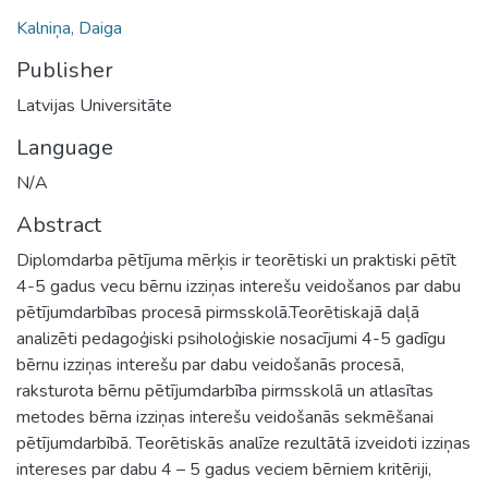
Kalniņa, Daiga
Publisher
Latvijas Universitāte
Language
N/A
Abstract
Diplomdarba pētījuma mērķis ir teorētiski un praktiski pētīt
4-5 gadus vecu bērnu izziņas interešu veidošanos par dabu
pētījumdarbības procesā pirmsskolā.Teorētiskajā daļā
analizēti pedagoģiski psiholoģiskie nosacījumi 4-5 gadīgu
bērnu izziņas interešu par dabu veidošanās procesā,
raksturota bērnu pētījumdarbība pirmsskolā un atlasītas
metodes bērna izziņas interešu veidošanās sekmēšanai
pētījumdarbībā. Teorētiskās analīze rezultātā izveidoti izziņas
intereses par dabu 4 – 5 gadus veciem bērniem kritēriji,