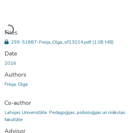
Loading...
Files
299-51887-Freija_Olga_of13014.pdf
(1.08 MB)
Date
2016
Authors
Freija, Olga
Co-author
Latvijas Universitāte. Pedagoģijas, psiholoģijas un mākslas
fakultāte
Advisor