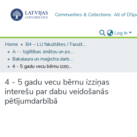
Communities & Collections
All of DSp
Log In
Home
B4 – LU fakultātes / Faculties of the UL
A -- Izglītības zinātņu un psiholoģijas fakultāte / Faculty of Education Sciences and Psychology
Bakalaura un maģistra darbi (PPMF) / Bachelor's and Master's theses
4 - 5 gadu vecu bērnu izziņas interešu par dabu veidošanās pētījumdarbībā
4 - 5 gadu vecu bērnu izziņas
interešu par dabu veidošanās
pētījumdarbībā