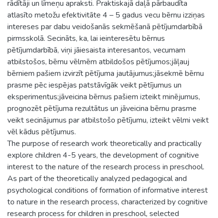
rādītāji un līmeņu apraksti. Praktiskajā daļā pārbaudīta
atlasīto metožu efektivitāte 4 – 5 gadus vecu bērnu izziņas
intereses par dabu veidošanās sekmēšanā pētījumdarbībā
pirmsskolā. Secināts, ka, lai ieinteresētu bērnus
pētījumdarbībā, viņi jāiesaista interesantos, vecumam
atbilstošos, bērnu vēlmēm atbildošos pētījumos;jāļauj
bērniem pašiem izvirzīt pētījuma jautājumus;jāsekmē bērnu
prasme pēc iespējas patstāvīgāk veikt pētījumus un
eksperimentus;jāveicina bērnus pašiem izteikt minējumus,
prognozēt pētījuma rezultātus un jāveicina bērnu prasme
veikt secinājumus par atbilstošo pētījumu, izteikt vēlmi veikt
vēl kādus pētījumus.
The purpose of research work theoretically and practically
explore children 4-5 years, the development of cognitive
interest to the nature of the research process in preschool.
As part of the theoretically analyzed pedagogical and
psychological conditions of formation of informative interest
to nature in the research process, characterized by cognitive
research process for children in preschool, selected