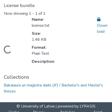
License bundle
Now showing
1 - 1 of 1
Name:
license.txt
Down
load
Size:
1.46 KB
Format:
Loading...
Plain Text
Description:
Collections
Bakalaura un maģistra darbi (JF) / Bachelor's and Master's
theses
© University of Latvia |
powered by LYRASIS