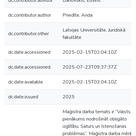
dc.contributor.advisor
Danovskis, Edvīns
dc.contributor.author
Priedīte, Anda
Latvijas Universitāte. Juridiskā
dc.contributor.other
fakultāte
dc.date.accessioned
2025-02-15T02:04:10Z
dc.date.accessioned
2025-07-23T09:37:37Z
dc.date.available
2025-02-15T02:04:10Z
dc.date.issued
2025
Maģistra darba temats ir “Valsts
pienākums nodrošināt obligāto
izglītību. Saturs un īstenošanas
problēmas”. Maģistra darba mērķis