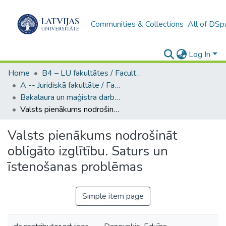
Communities & Collections
All of DSp
Log In
Home
B4 – LU fakultātes / Faculties of the UL
A -- Juridiskā fakultāte / Faculty of Law
Bakalaura un maģistra darbi (JF) / Bachelor's and Master's theses
Valsts pienākums nodrošināt obligāto izglītību. Saturs un īstenošanas problēmas
Valsts pienākums nodrošināt
obligāto izglītību. Saturs un
īstenošanas problēmas
Simple item page