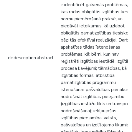
ir identificēt galvenās problēmas,
kas rodas obligātās izglītības tiesī
normu piemērošanā praksē, un
piedāvāt ieteikumus, kā uzlabot
obligātās pamatizglītības tiesisko
bāzi tās efektīvai realizācijai. Darbā
apskatītas tādas īstenošanas
problēmas, kā: bērni, kuri nav
dc.description.abstract
reģistrēti izglītības iestādē; izglītīb
procesa kavējumi; tālmācības, kā
izglītības formas, atbilstība
pamatizglītības programmu
īstenošanai; pašvaldības pienākum
nodrošināt izglītības pieejamību
(izglītības iestāžu tīkls un transport
nodrošināšana); iekļaujošas
izglītības pieejamība; valsts,
pašvaldības un izglītojamo likumis