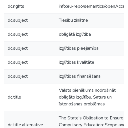
dc.rights
info:eu-repo/semantics/openAcces
dc.subject
Tiesību zinātne
dc.subject
obligātā izglītība
dc.subject
izglītības pieejamība
dc.subject
izglītības kvalitāte
dc.subject
izglītības finansēšana
Valsts pienākums nodrošināt
dc.title
obligāto izglītību. Saturs un
īstenošanas problēmas
The State's Obligation to Ensure
dc.title.alternative
Compulsory Education: Scope and