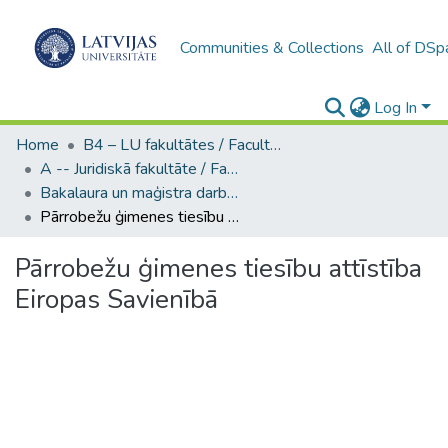
Communities & Collections
All of DSp
Log In
Home
B4 – LU fakultātes / Faculties of the UL
A -- Juridiskā fakultāte / Faculty of Law
Bakalaura un maģistra darbi (JF) / Bachelor's and Master's theses
Pārrobežu ģimenes tiesību attīstība Eiropas Savienībā
Pārrobežu ģimenes tiesību attīstība
Eiropas Savienībā