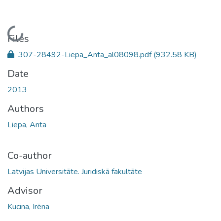
Loading...
Files
307-28492-Liepa_Anta_al08098.pdf
(932.58 KB)
Date
2013
Authors
Liepa, Anta
Co-author
Latvijas Universitāte. Juridiskā fakultāte
Advisor
Kucina, Irēna