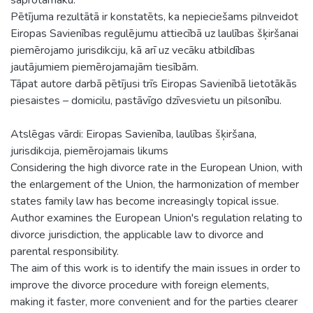
Pētījuma rezultātā ir konstatēts, ka nepieciešams pilnveidot
Eiropas Savienības regulējumu attiecībā uz laulības šķiršanai
piemērojamo jurisdikciju, kā arī uz vecāku atbildības
jautājumiem piemērojamajām tiesībām.
Tāpat autore darbā pētījusi trīs Eiropas Savienībā lietotākās
piesaistes – domicilu, pastāvīgo dzīvesvietu un pilsonību.
Atslēgas vārdi: Eiropas Savienība, laulības šķiršana,
jurisdikcija, piemērojamais likums
Considering the high divorce rate in the European Union, with
the enlargement of the Union, the harmonization of member
states family law has become increasingly topical issue.
Author examines the European Union's regulation relating to
divorce jurisdiction, the applicable law to divorce and
parental responsibility.
The aim of this work is to identify the main issues in order to
improve the divorce procedure with foreign elements,
making it faster, more convenient and for the parties clearer