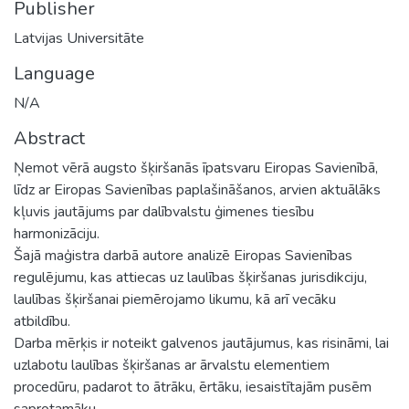
Publisher
Latvijas Universitāte
Language
N/A
Abstract
Ņemot vērā augsto šķiršanās īpatsvaru Eiropas Savienībā,
līdz ar Eiropas Savienības paplašināšanos, arvien aktuālāks
kļuvis jautājums par dalībvalstu ģimenes tiesību
harmonizāciju.
Šajā maģistra darbā autore analizē Eiropas Savienības
regulējumu, kas attiecas uz laulības šķiršanas jurisdikciju,
laulības šķiršanai piemērojamo likumu, kā arī vecāku
atbildību.
Darba mērķis ir noteikt galvenos jautājumus, kas risināmi, lai
uzlabotu laulības šķiršanas ar ārvalstu elementiem
procedūru, padarot to ātrāku, ērtāku, iesaistītajām pusēm
saprotamāku.