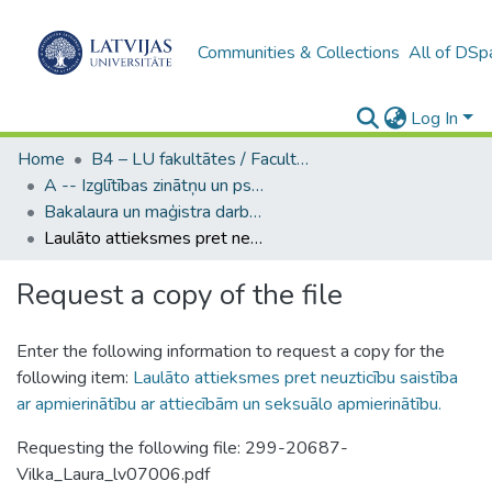
Communities & Collections
All of DSp
Log In
Home
B4 – LU fakultātes / Faculties of the UL
A -- Izglītības zinātņu un psiholoģijas fakultāte / Faculty of Education Sciences and Psychology
Bakalaura un maģistra darbi (PPMF) / Bachelor's and Master's theses
Laulāto attieksmes pret neuzticību saistība ar apmierinātību ar attiecībām un seksuālo apmierinātību.
Request a copy of the file
Enter the following information to request a copy for the
following item:
Laulāto attieksmes pret neuzticību saistība
ar apmierinātību ar attiecībām un seksuālo apmierinātību.
Requesting the following file: 299-20687-
Vilka_Laura_lv07006.pdf