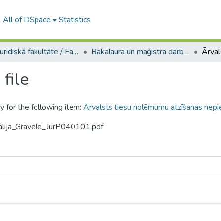
All of DSpace
Statistics
A -- Juridiskā fakultāte / Faculty of Law
Bakalaura un maģistra darbi (JF) / Bachelor's and Master's theses
file
y for the following item:
Ārvalsts tiesu nolēmumu atzīšanas nepieļ
alija_Gravele_JurP040101.pdf