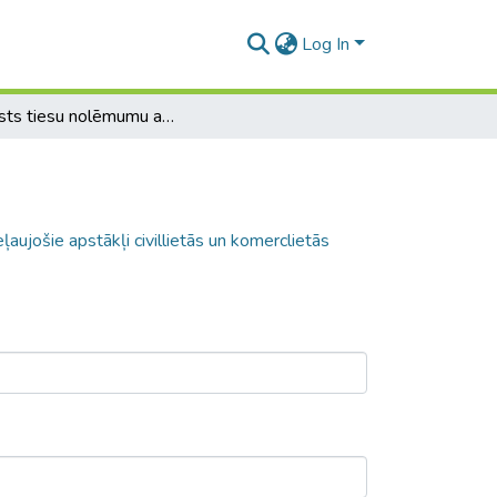
Log In
Ārvalsts tiesu nolēmumu atzīšanas nepieļaujošie apstākļi civillietās un komerclietās
aujošie apstākļi civillietās un komerclietās