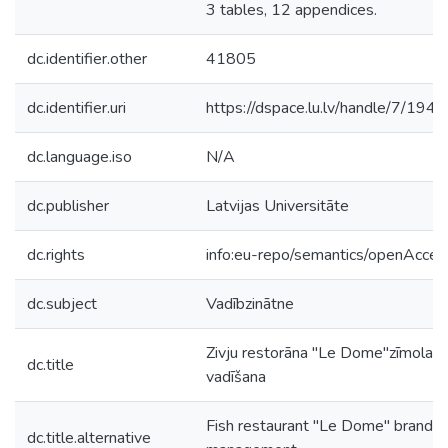
3 tables, 12 appendices.
dc.identifier.other
41805
dc.identifier.uri
https://dspace.lu.lv/handle/7/194
dc.language.iso
N/A
dc.publisher
Latvijas Universitāte
dc.rights
info:eu-repo/semantics/openAcces
dc.subject
Vadībzinātne
Zivju restorāna "Le Dome"zīmola
dc.title
vadīšana
Fish restaurant "Le Dome" brand
dc.title.alternative