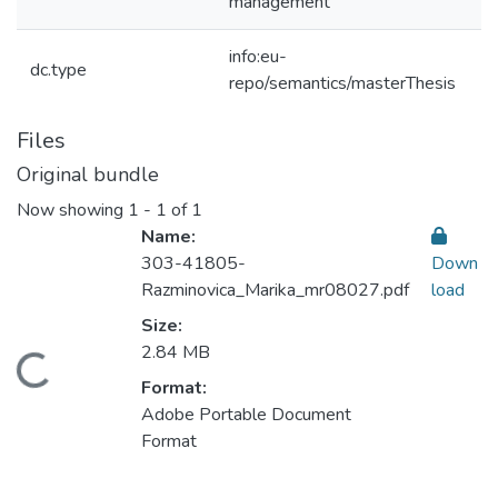
management
info:eu-
dc.type
repo/semantics/masterThesis
Files
Original bundle
Now showing
1 - 1 of 1
Name:
303-41805-
Down
Razminovica_Marika_mr08027.pdf
load
Size:
2.84 MB
Loading...
Format:
Adobe Portable Document
Format