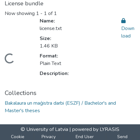
License bundle
Now showing
1 - 1 of 1
Name:
license.txt
Down
load
Size:
1.46 KB
Format:
Loading...
Plain Text
Description:
Collections
Bakalaura un maģistra darbi (ESZF) / Bachelor's and
Master's theses
© University of Latvia |
powered by LYRASIS
Cookie
Privacy
End User
Send