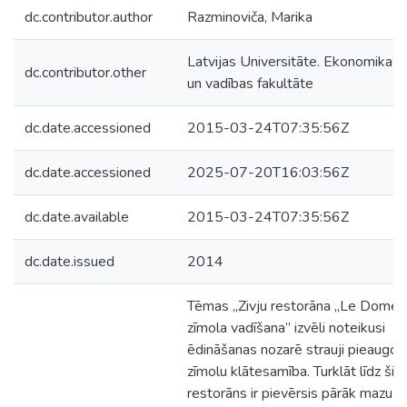
dc.contributor.author
Razminoviča, Marika
Latvijas Universitāte. Ekonomikas
dc.contributor.other
un vadības fakultāte
dc.date.accessioned
2015-03-24T07:35:56Z
dc.date.accessioned
2025-07-20T16:03:56Z
dc.date.available
2015-03-24T07:35:56Z
dc.date.issued
2014
Tēmas „Zivju restorāna „Le Dome”
zīmola vadīšana” izvēli noteikusi
ēdināšanas nozarē strauji pieaugoš
zīmolu klātesamība. Turklāt līdz šim
restorāns ir pievērsis pārāk mazu