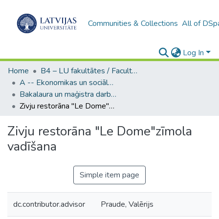
Communities & Collections
All of DSp
Log In
Home
B4 – LU fakultātes / Faculties of the UL
A -- Ekonomikas un sociālo zinātņu fakultāte / Faculty of Economics and Social Sciences
Bakalaura un maģistra darbi (ESZF) / Bachelor's and Master's theses
Zivju restorāna "Le Dome"zīmola vadīšana
Zivju restorāna "Le Dome"zīmola
vadīšana
Simple item page
dc.contributor.advisor
Praude, Valērijs