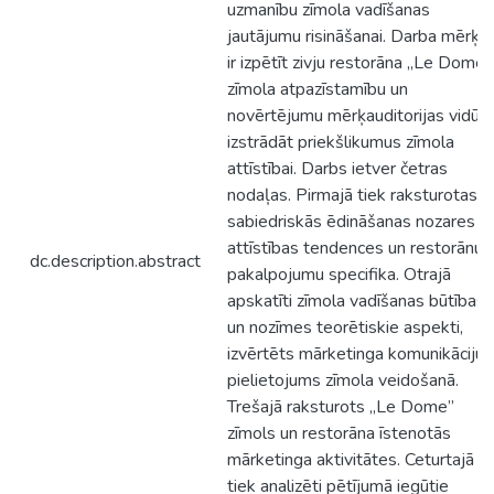
uzmanību zīmola vadīšanas
jautājumu risināšanai. Darba mērķis
ir izpētīt zivju restorāna „Le Dome”
zīmola atpazīstamību un
novērtējumu mērķauditorijas vidū u
izstrādāt priekšlikumus zīmola
attīstībai. Darbs ietver četras
nodaļas. Pirmajā tiek raksturotas
sabiedriskās ēdināšanas nozares
attīstības tendences un restorānu
dc.description.abstract
pakalpojumu specifika. Otrajā
apskatīti zīmola vadīšanas būtības
un nozīmes teorētiskie aspekti,
izvērtēts mārketinga komunikāciju
pielietojums zīmola veidošanā.
Trešajā raksturots „Le Dome”
zīmols un restorāna īstenotās
mārketinga aktivitātes. Ceturtajā
tiek analizēti pētījumā iegūtie