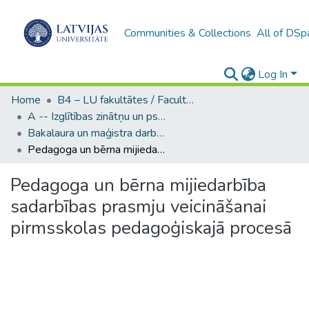
Communities & Collections
All of DSp
Log In
Home
B4 – LU fakultātes / Faculties of the UL
A -- Izglītības zinātņu un psiholoģijas fakultāte / Faculty of Education Sciences and Psychology
Bakalaura un maģistra darbi (PPMF) / Bachelor's and Master's theses
Pedagoga un bērna mijiedarbība sadarbības prasmju veicināšanai pirmsskolas pedagoģiskajā procesā
Pedagoga un bērna mijiedarbība
sadarbības prasmju veicināšanai
pirmsskolas pedagoģiskajā procesā