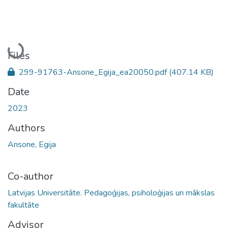
Loading...
Files
299-91763-Ansone_Egija_ea20050.pdf
(407.14 KB)
Date
2023
Authors
Ansone, Egija
Co-author
Latvijas Universitāte. Pedagoģijas, psiholoģijas un mākslas
fakultāte
Advisor