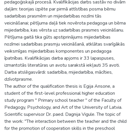
pedagoģiskajā procesā. Kvalifikācijas darbs sastāv no divām
daļām: teorijas izpēte par pirmā attīstības posma bērnu
sadarbības prasmēm un mijiedarbības nozīmi tās
veicināšanai; pētījuma daļā tiek novērota pedagoga un bērna
mijiedarbība, kas vērsta uz sadarbības prasmes veicināšanu.
Pētījuma gaitā tika gūts apstiprinājums mijiedarbības
nozīmei sadarbības prasmju veicināšanā, atklātas svarīgākās
veiksmīgas mijiedarbības komponentes un pedagoga
īpatnības. Kvalifikācijas darba apjoms ir 33 lapaspuses,
izmantotās literatūras un avotu sarakstā iekļauti 35 avoti.
Darba atslēgasvārdi: sadarbība, mijiedarbība, mācīties,
dzīvotprasme.
The author of the qualification thesis is Egija Ansone, a
student of the first-level professional higher education
study program " Primary school teacher " of the Faculty of
Pedagogy, Psychology, and Art of the University of Latvia.
Scientific supervisor Dr. paed. Dagnija Vigule. The topic of
the work: "The interaction between the teacher and the child
for the promotion of cooperation skills in the preschool