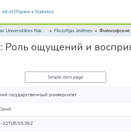
All of DSpace
Statistics
Latvijas Universitātes Raksti (1949– )
Filozofijas zinātnes
: Роль ощущений и восприя
Simple item page
кий государственный университет
 Юрий
-22T08:55:36Z