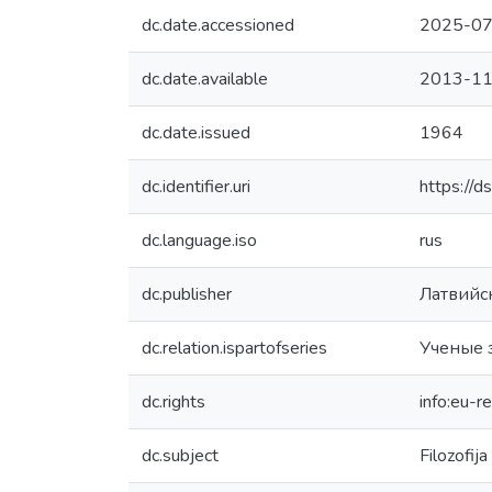
dc.date.accessioned
2025-07
dc.date.available
2013-11
dc.date.issued
1964
dc.identifier.uri
https://d
dc.language.iso
rus
dc.publisher
Латвийс
dc.relation.ispartofseries
Ученые 
dc.rights
info:eu-
dc.subject
Filozofija