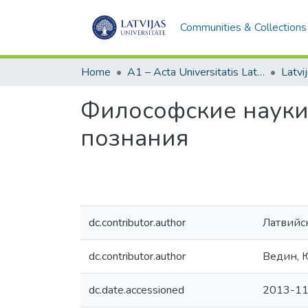
Communities & Collections
Home
A1 – Acta Universitatis Latviensis / Universitātes raksti / Scientific papers
Философские науки
познания
dc.contributor.author
Латвийс
dc.contributor.author
Ведин,
dc.date.accessioned
2013-11