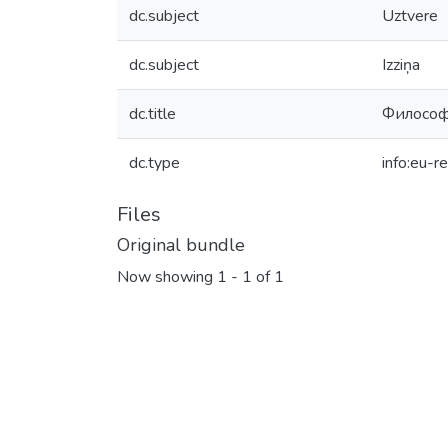
dc.subject
Uztvere
dc.subject
Izziņa
dc.title
Философ
dc.type
info:eu-r
Files
Original bundle
Now showing
1 - 1 of 1