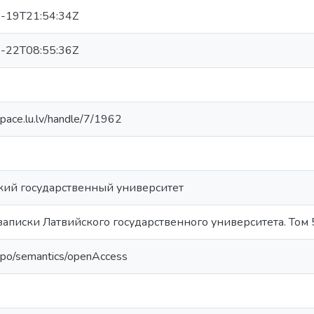
-19T21:54:34Z
-22T08:55:36Z
space.lu.lv/handle/7/1962
кий государственный университет
записки Латвийского государственного университета. Том 
repo/semantics/openAccess