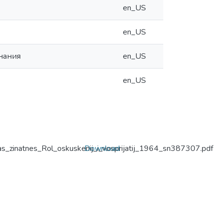
en_US
en_US
нания
en_US
en_US
jas_zinatnes_Rol_oskuskenij_i_vosprijatij_1964_sn387307.pdf
Download