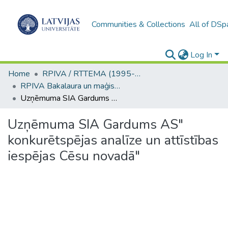
Communities & Collections
All of DSp
Log In
Home
RPIVA / RTTEMA (1995-2016)
RPIVA Bakalaura un maģistra darbi / RTTEMA Bachelor's and Master's theses (1995-2017)
Uzņēmuma SIA Gardums AS" konkurētspējas analīze un attīstības iespējas Cēsu novadā"
Uzņēmuma SIA Gardums AS"
konkurētspējas analīze un attīstības
iespējas Cēsu novadā"