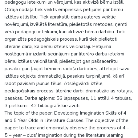
pedagogu ieteikumi un vērojumi, kas aktivizē bērnu iztēli.
Otrajā nodaļā tiek veikts empīriskais pētījums par bērnu
iztēles attīstību. Tiek aprakstīti darba autores veiktie
novērojumi, izvēlētā literatūra, pielietotās metodes, ņemti
vērā pedagogu ieteikumi, kuri aktivizē bērna darbību. Tiek
organizēts pedagoģiskais process, kurā tiek pielietoti
literārie darbi, kā bērnu iztēles veicinātāji. Pētījuma
noslēgumā ir izdarīti secinājumi par literāro darbu ietekmi
bērnu iztēles veicināšanā, pielietojot gan pašsacerētu
pasaku, gan ļaujot bērniem radoši darboties, attēlojot savu
iztēles objektu dramatizācijā, pasakas turpinājumā, kā arī
radot pavisam jaunus tēlus. Atslēgvārdi: iztēle,
pedagoģiskais process, literārie darbi, dramatizācijas rotaļas,
pasakas. Darba apjoms: 56 lapaspuses, 11 attēli, 4 tabulas,
3 pielikumi , 43 bibliogrāfiskie avoti.
The topic of the paper: Developing Imagination Skills of 4
and 5 Year Olds in Literature Classes. The objective of the
paper: to trace and empirically observe the progress of 4 –
5 – year – olds’ imagination during the literature learning