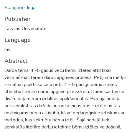
Stangaine, Inga
Publisher
Latvijas Universitāte
Language
lav
Abstract
Darba tēma: 4 -5 gadus vecu bērnu iztēles attīstības
veicināšana literāro darbu apguves procesā. Pētījuma mērķis:
izzināt un praktiskā ceļā pētīt 4 – 5 gadīgu bērnu iztēles
attīstību literāro darbu apguvē pirmsskolā. Darbs sastāv no
divām daļām, kam izdalītas apakšnodaļas. Pirmajā nodaļā
tiek aprakstītas dažādu autoru atziņas, kas ir iztēle un tās
nozīmīgums bērna attīstībā, kā arī pedagoģiskie ieteikumi un
metodes, kas sekmētu bērna iztēli. Šajā nodaļā tiek
aprakstīta literāro darbu ietekme bērnu iztēles veidošanā,