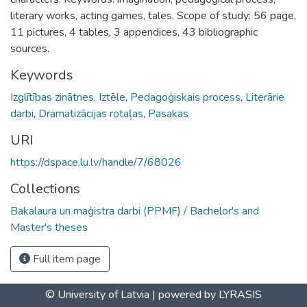
literary works, acting games, tales. Scope of study: 56 page,
11 pictures, 4 tables, 3 appendices, 43 bibliographic
sources.
Keywords
Izglītības zinātnes
,
Iztēle
,
Pedagoģiskais process
,
Literārie
darbi
,
Dramatizācijas rotaļas
,
Pasakas
URI
https://dspace.lu.lv/handle/7/68026
Collections
Bakalaura un maģistra darbi (PPMF) / Bachelor's and
Master's theses
Full item page
© University of Latvia |
powered by LYRASIS