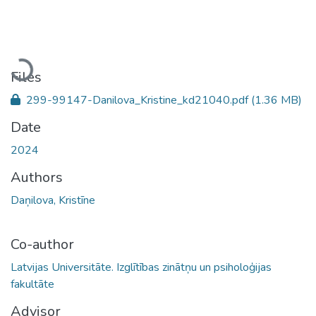
Loading...
Files
299-99147-Danilova_Kristine_kd21040.pdf
(1.36 MB)
Date
2024
Authors
Daņilova, Kristīne
Co-author
Latvijas Universitāte. Izglītības zinātņu un psiholoģijas
fakultāte
Advisor