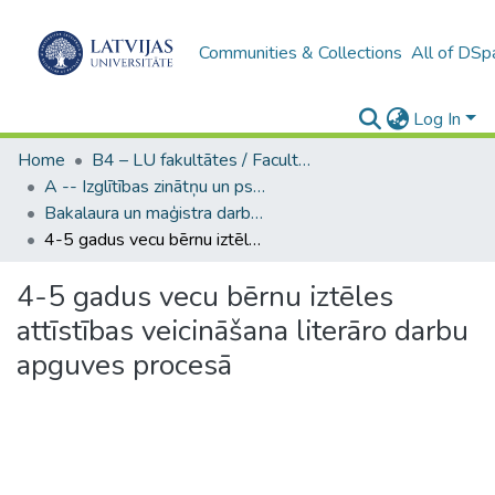
Communities & Collections
All of DSp
Log In
Home
B4 – LU fakultātes / Faculties of the UL
A -- Izglītības zinātņu un psiholoģijas fakultāte / Faculty of Education Sciences and Psychology
Bakalaura un maģistra darbi (PPMF) / Bachelor's and Master's theses
4-5 gadus vecu bērnu iztēles attīstības veicināšana literāro darbu apguves procesā
4-5 gadus vecu bērnu iztēles
attīstības veicināšana literāro darbu
apguves procesā