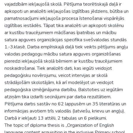
vajadzībām iekļaujošā skolā. Pētījuma teorētiskajā daļā ir
apkopoti un analizēti iekļaujošas izglītības jēdziens, būtība un
pamatnosacījumi iekļaujoša procesa īstenošanai vispārējās
izglītības iestādēs. Tāpat tika analizēti un apkopoti skolēnu
ar kustību traucējumiem mācīšanas īpatnības un mācību
satura apguves organizācijas specifika svešvalodas stundās
1.-3.klasē. Darba empīriskajā daļā tiek veikts pētījums angļu
valodas pedagogu mācību satura apguves organizēšanas
pieredzi iekļaujošā skolā bērniem ar kustību traucējumiem
noskaidrošanai. Tiek analizēti dati, kas iegūti veidojot
pedagoģisku novērojumu, veicot intervijas ar skolā
strādājošām skolotājām, kā arī modelējot un veidojot
pedagoģiska izmēģinājuma darbību. Balstoties uz iegūtām
atziņām tika izdarīti secinājumi par darba rezultātiem.
Pētījuma darbs sastāv no 62 lappusēm un 35 literatūras un
informācijas avotiem trīs valodās (latviešu, krievu un angļu).
Darbā ir iekļauti 13 attēli, 2 tabulas un 6 pielikumi.
The topic of diploma thesis is „Organization of English
language content acquisition in the inclusive Primary school