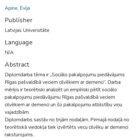
Apine, Evija
Publisher
Latvijas Universitāte
Language
N/A
Abstract
Diplomdarba tēma ir „Sociālo pakalpojumu piedāvājums
Rīgas pašvaldībā veciem cilvēkiem ar demenci”. Darba
mērķis ir teorētiski analizēt un empīriski pētīt sociālo
pakalpojumu piedāvājumu Rīgas pašvaldībā veciem
cilvēkiem ar demenci un šo pakalpojumu atbilstību viņu
vajadzībām.
Diplomdarbs sastāv no trijām nodaļām. Pirmajā nodaļā no
teorētiskā viedokļa tiek izvērtēts vecu cilvēku ar demenci
raksturojums.