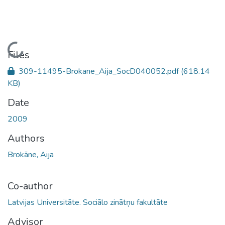
Loading...
Files
309-11495-Brokane_Aija_SocD040052.pdf
(618.14
KB)
Date
2009
Authors
Brokāne, Aija
Co-author
Latvijas Universitāte. Sociālo zinātņu fakultāte
Advisor