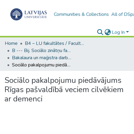
Communities & Collections
All of DSp
Log In
Home
B4 – LU fakultātes / Faculties of the UL
B --- Bij. Sociālo zinātņu fakultātes noslēguma darbi / Faculty of Social Sciences - Graduate works
Bakalaura un maģistra darbi (SZF) / Bachelor's and Master's theses
Sociālo pakalpojumu piedāvājums Rīgas pašvaldībā veciem cilvēkiem ar demenci
Sociālo pakalpojumu piedāvājums
Rīgas pašvaldībā veciem cilvēkiem
ar demenci