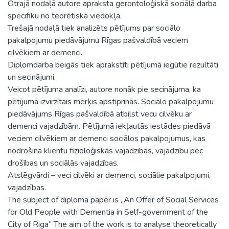
Otrajā nodaļā autore apraksta gerontoloģiskā sociālā darba
specifiku no teorētiskā viedokļa.
Trešajā nodaļā tiek analizēts pētījums par sociālo
pakalpojumu piedāvājumu Rīgas pašvaldībā veciem
cilvēkiem ar demenci.
Diplomdarba beigās tiek aprakstīti pētījumā iegūtie rezultāti
un secinājumi.
Veicot pētījuma analīzi, autore nonāk pie secinājuma, ka
pētījumā izvirzītais mērķis apstiprinās. Sociālo pakalpojumu
piedāvājums Rīgas pašvaldībā atbilst vecu cilvēku ar
demenci vajadzībām. Pētījumā iekļautās iestādes piedāvā
veciem cilvēkiem ar demenci sociālos pakalpojumus, kas
nodrošina klientu fizioloģiskās vajadzības, vajadzību pēc
drošības un sociālās vajadzības.
Atslēgvārdi – veci cilvēki ar demenci, sociālie pakalpojumi,
vajadzības.
The subject of diploma paper is „An Offer of Social Services
for Old People with Dementia in Self-government of the
City of Riga” The aim of the work is to analyse theoretically