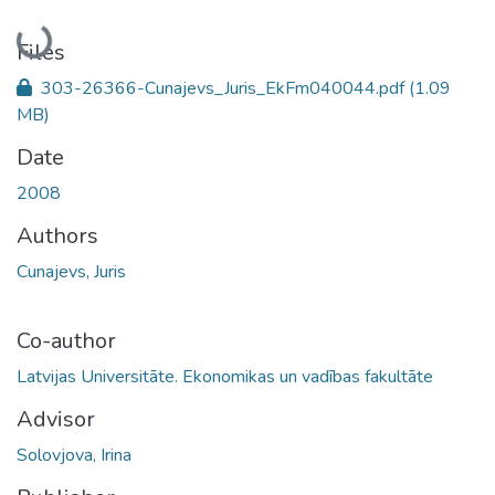
Loading...
Files
303-26366-Cunajevs_Juris_EkFm040044.pdf
(1.09
MB)
Date
2008
Authors
Cunajevs, Juris
Co-author
Latvijas Universitāte. Ekonomikas un vadības fakultāte
Advisor
Solovjova, Irina