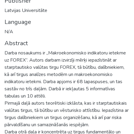
Publisher
Latvijas Universitāte
Language
N/A
Abstract
Darba nosaukums ir „Makroekonomisko indikatoru ietekme
uz FOREX”. Autors darbam izvirzīji mērķi iepazīstināt ar
starptautisko valūtas tirgu FOREX, tā būtību, dalībniekiem,
kā arī tirgus analīzes metodēm un makroekonomisko
indikatoru ietekmi. Darba apjoms ir 68 lapaspuses, un tas
sastāv no trīs daļām. Darbā ir iekļautas 5 informatīvas
tabulas un 10 attēli.
Pirmajā daļā autors teorētiski izklāsta, kas ir starptautiskais
valūtas tirgus, tā būtību un vēsturisko attīstību. Iepazīstina ar
tirgus dalībniekiem un tirgus organizēšanu, kā arī par riska
pārvaldīšanu un samazināšanās iespējām.
Darba otrā daļa ir koncentrēta uz tirgus fundamentālo un