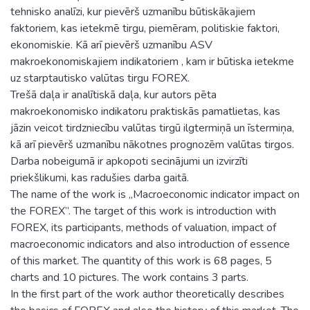
tehnisko analīzi, kur pievērš uzmanību būtiskākajiem
faktoriem, kas ietekmē tirgu, piemēram, politiskie faktori,
ekonomiskie. Kā arī pievērš uzmanību ASV
makroekonomiskajiem indikatoriem , kam ir būtiska ietekme
uz starptautisko valūtas tirgu FOREX.
Trešā daļa ir analītiskā daļa, kur autors pēta
makroekonomisko indikatoru praktiskās pamatlietas, kas
jāzin veicot tirdzniecību valūtas tirgū ilgtermiņā un īstermiņa,
kā arī pievērš uzmanību nākotnes prognozēm valūtas tirgos.
Darba nobeigumā ir apkopoti secinājumi un izvirzīti
priekšlikumi, kas radušies darba gaitā.
The name of the work is „Macroeconomic indicator impact on
the FOREX”. The target of this work is introduction with
FOREX, its participants, methods of valuation, impact of
macroeconomic indicators and also introduction of essence
of this market. The quantity of this work is 68 pages, 5
charts and 10 pictures. The work contains 3 parts.
In the first part of the work author theoretically describes