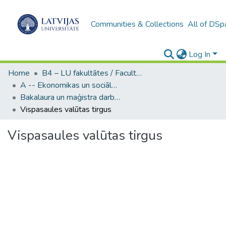
Communities & Collections
All of DSp
Log In
Home
B4 – LU fakultātes / Faculties of the UL
A -- Ekonomikas un sociālo zinātņu fakultāte / Faculty of Economics and Social Sciences
Bakalaura un maģistra darbi (ESZF) / Bachelor's and Master's theses
Vispasaules valūtas tirgus
Vispasaules valūtas tirgus