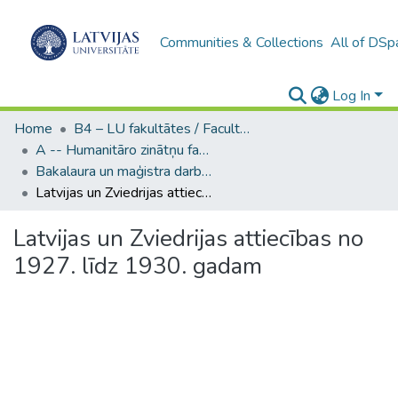
Communities & Collections
All of DSp
Log In
Home
B4 – LU fakultātes / Faculties of the UL
A -- Humanitāro zinātņu fakultāte / Faculty of Humanities
Bakalaura un maģistra darbi (HZF) / Bachelor's and Master's theses
Latvijas un Zviedrijas attiecības no 1927. līdz 1930. gadam
Latvijas un Zviedrijas attiecības no
1927. līdz 1930. gadam