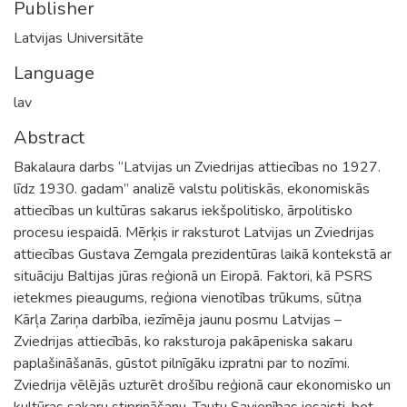
Publisher
Latvijas Universitāte
Language
lav
Abstract
Bakalaura darbs “Latvijas un Zviedrijas attiecības no 1927.
līdz 1930. gadam” analizē valstu politiskās, ekonomiskās
attiecības un kultūras sakarus iekšpolitisko, ārpolitisko
procesu iespaidā. Mērķis ir raksturot Latvijas un Zviedrijas
attiecības Gustava Zemgala prezidentūras laikā kontekstā ar
situāciju Baltijas jūras reģionā un Eiropā. Faktori, kā PSRS
ietekmes pieaugums, reģiona vienotības trūkums, sūtņa
Kārļa Zariņa darbība, iezīmēja jaunu posmu Latvijas –
Zviedrijas attiecībās, ko raksturoja pakāpeniska sakaru
paplašināšanās, gūstot pilnīgāku izpratni par to nozīmi.
Zviedrija vēlējās uzturēt drošību reģionā caur ekonomisko un
kultūras sakaru stiprināšanu, Tautu Savienības iesaisti, bet