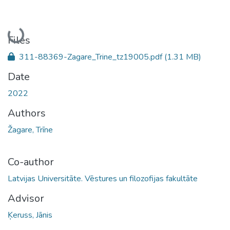
Loading...
Files
311-88369-Zagare_Trine_tz19005.pdf
(1.31 MB)
Date
2022
Authors
Žagare, Trīne
Co-author
Latvijas Universitāte. Vēstures un filozofijas fakultāte
Advisor
Ķeruss, Jānis