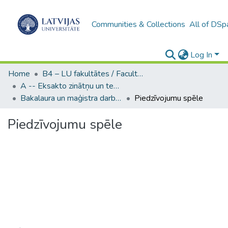
Communities & Collections
All of DSp
Log In
Home
B4 – LU fakultātes / Faculties of the UL
A -- Eksakto zinātņu un tehnoloģiju fakultāte / Faculty of Science and Technology
Bakalaura un maģistra darbi (EZTF) / Bachelor's and Master's theses
Piedzīvojumu spēle
Piedzīvojumu spēle
Loading...