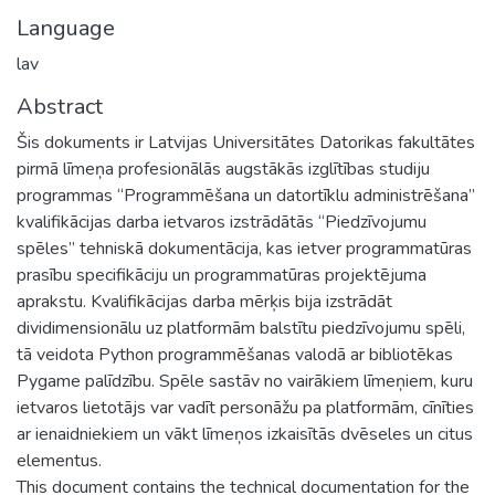
Language
lav
Abstract
Šis dokuments ir Latvijas Universitātes Datorikas fakultātes
pirmā līmeņa profesionālās augstākās izglītības studiju
programmas “Programmēšana un datortīklu administrēšana”
kvalifikācijas darba ietvaros izstrādātās “Piedzīvojumu
spēles” tehniskā dokumentācija, kas ietver programmatūras
prasību specifikāciju un programmatūras projektējuma
aprakstu. Kvalifikācijas darba mērķis bija izstrādāt
dividimensionālu uz platformām balstītu piedzīvojumu spēli,
tā veidota Python programmēšanas valodā ar bibliotēkas
Pygame palīdzību. Spēle sastāv no vairākiem līmeņiem, kuru
ietvaros lietotājs var vadīt personāžu pa platformām, cīnīties
ar ienaidniekiem un vākt līmeņos izkaisītās dvēseles un citus
elementus.
This document contains the technical documentation for the