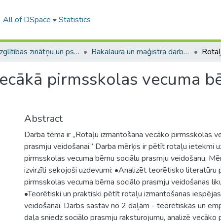
All of DSpace
Statistics
A -- Izglītības zinātņu un psiholoģijas fakultāte / Faculty of Education Sciences and Psychology
Bakalaura un maģistra darbi (PPMF) / Bachelor's and Master's theses
ecākā pirmsskolas vecuma bē
Abstract
Darba tēma ir „Rotaļu izmantošana vecāko pirmsskolas v
prasmju veidošanai.” Darba mērķis ir pētīt rotaļu ietekmi 
pirmsskolas vecuma bērnu sociālu prasmju veidošanu. Mēr
izvirzīti sekojoši uzdevumi: •Analizēt teorētisko literatūru
pirmsskolas vecuma bērna sociālo prasmju veidošanas li
•Teorētiski un praktiski pētīt rotaļu izmantošanas iespēja
veidošanai. Darbs sastāv no 2 daļām - teorētiskās un empī
daļa sniedz sociālo prasmju raksturojumu, analizē vecāko