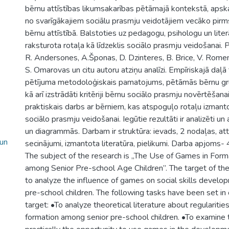
bērnu attīstības likumsakarības pētāmajā kontekstā, apska
no svarīgākajiem sociālu prasmju veidotājiem vecāko pir
bērnu attīstībā. Balstoties uz pedagogu, psihologu un literā
raksturota rotaļa kā līdzeklis sociālo prasmju veidošanai. 
R. Andersones, A.Šponas, D. Dzinteres, B. Brice, V. Romen
S. Omarovas un citu autoru atziņu analīzi. Empīriskajā daļā
pētījuma metodoloģiskais pamatojums, pētāmās bērnu gr
kā arī izstrādāti kritēriji bērnu sociālo prasmju novērtēšanai
praktiskais darbs ar bērniem, kas atspoguļo rotaļu izman
sociālo prasmju veidošanai. Iegūtie rezultāti ir analizēti u
un diagrammās. Darbam ir struktūra: ievads, 2 nodaļas, attē
 un
secinājumi, izmantota literatūra, pielikumi. Darba apjom
The subject of the research is „The Use of Games in Format
among Senior Pre-school Age Children”. The target of th
to analyze the influence of games on social skills devel
pre-school children. The following tasks have been set in 
target: •To analyze theoretical literature about regularities 
formation among senior pre-school children. •To examine t