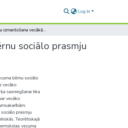
Log In
Rotaļu izmantošana vecākā pirmsskolas vecuma bērnu sociālo prasmju veidošanai
rnu sociālo prasmju
ecuma bērnu sociālo
uz vecāko
ķa sasniegšanai tika
 par vecāko
kumsakarībām;
s sociālo prasmju
riskās. Teorētiskajā
 pirmskolas vecuma