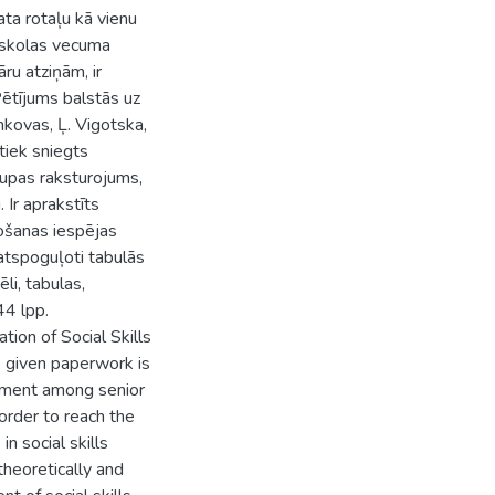
ta rotaļu kā vienu
mskolas vecuma
ru atziņām, ir
Pētījums balstās uz
kovas, Ļ. Vigotska,
 tiek sniegts
upas raksturojums,
. Ir aprakstīts
tošanas iespējas
n atspoguļoti tabulās
li, tabulas,
s- 44 lpp.
ion of Social Skills
e given paperwork is
opment among senior
order to reach the
in social skills
heoretically and