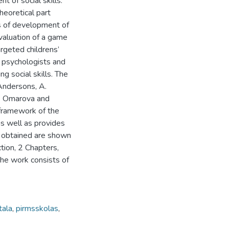
t of social skills.
heoretical part
ies of development of
evaluation of a game
argeted childrens’
, psychologists and
g social skills. The
Andersons, A.
S. Omarova and
 framework of the
as well as provides
lts obtained are shown
ction, 2 Chapters,
The work consists of
tala
,
pirmsskolas
,