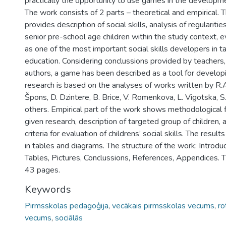
practically the opportunity to use games in the developmen
The work consists of 2 parts – theoretical and empirical. T
provides description of social skills, analysis of regularit
senior pre-school age children within the study context, 
as one of the most important social skills developers in t
education. Considering conclussions provided by teachers
authors, a game has been described as a tool for developin
research is based on the analyses of works written by R.
Špons, D. Dzintere, B. Brice, V. Romenkova, L. Vigotska, 
others. Empirical part of the work shows methodological
given research, description of targeted group of children, 
criteria for evaluation of childrens’ social skills. The resu
in tables and diagrams. The structure of the work: Introdu
Tables, Pictures, Conclussions, References, Appendices. 
43 pages.
Keywords
Pirmsskolas pedagoģija
,
vecākais pirmsskolas vecums
,
ro
vecums
,
sociālās