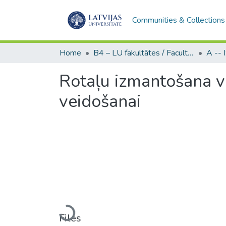
Communities & Collections
Home
B4 – LU fakultātes / Faculties of the UL
Rotaļu izmantošana v
veidošanai
Loading...
Files