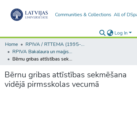
Communities & Collections
All of DSp
Log In
Home
RPIVA / RTTEMA (1995-2016)
RPIVA Bakalaura un maģistra darbi / RTTEMA Bachelor's and Master's theses (1995-2017)
Bērnu gribas attīstības sekmēšana vidējā pirmsskolas vecumā
Bērnu gribas attīstības sekmēšana
vidējā pirmsskolas vecumā