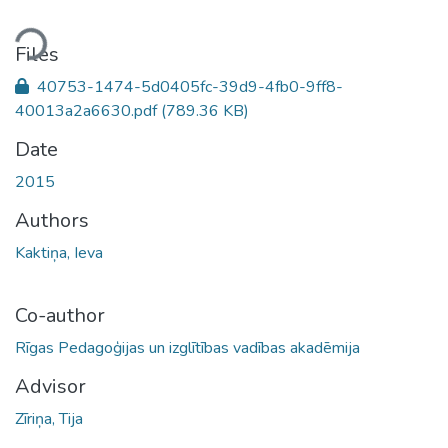
ding...
Files
40753-1474-5d0405fc-39d9-4fb0-9ff8-
40013a2a6630.pdf
(789.36 KB)
Date
2015
Authors
Kaktiņa, Ieva
Co-author
Rīgas Pedagoģijas un izglītības vadības akadēmija
Advisor
Zīriņa, Tija