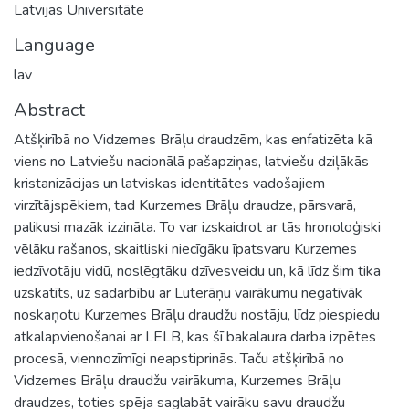
Latvijas Universitāte
Language
lav
Abstract
Atšķirībā no Vidzemes Brāļu draudzēm, kas enfatizēta kā
viens no Latviešu nacionālā pašapziņas, latviešu dziļākās
kristanizācijas un latviskas identitātes vadošajiem
virzītājspēkiem, tad Kurzemes Brāļu draudze, pārsvarā,
palikusi mazāk izzināta. To var izskaidrot ar tās hronoloģiski
vēlāku rašanos, skaitliski niecīgāku īpatsvaru Kurzemes
iedzīvotāju vidū, noslēgtāku dzīvesveidu un, kā līdz šim tika
uzskatīts, uz sadarbību ar Luterāņu vairākumu negatīvāk
noskaņotu Kurzemes Brāļu draudžu nostāju, līdz piespiedu
atkalapvienošanai ar LELB, kas šī bakalaura darba izpētes
procesā, viennozīmīgi neapstiprinās. Taču atšķirībā no
Vidzemes Brāļu draudžu vairākuma, Kurzemes Brāļu
draudzes, toties spēja saglabāt vairāku savu draudžu