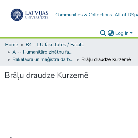
Communities & Collections
All of DSp
Log In
Home
B4 – LU fakultātes / Faculties of the UL
A -- Humanitāro zinātņu fakultāte / Faculty of Humanities
Bakalaura un maģistra darbi (HZF) / Bachelor's and Master's theses
Brāļu draudze Kurzemē
Brāļu draudze Kurzemē
Loading...