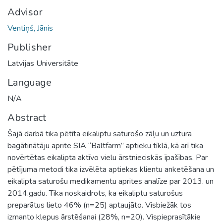
Advisor
Ventiņš, Jānis
Publisher
Latvijas Universitāte
Language
N/A
Abstract
Šajā darbā tika pētīta eikaliptu saturošo zāļu un uztura
bagātinātāju aprite SIA “Baltfarm” aptieku tīklā, kā arī tika
novērtētas eikalipta aktīvo vielu ārstnieciskās īpašības. Par
pētījuma metodi tika izvēlēta aptiekas klientu anketēšana un
eikalipta saturošu medikamentu aprites analīze par 2013. un
2014.gadu. Tika noskaidrots, ka eikaliptu saturošus
preparātus lieto 46% (n=25) aptaujāto. Visbiežāk tos
izmanto klepus ārstēšanai (28%, n=20). Vispieprasītākie