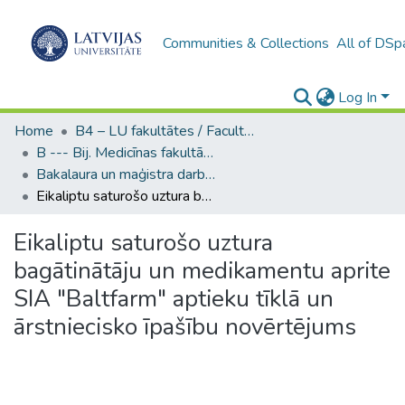
Communities & Collections
All of DSp
Log In
Home
B4 – LU fakultātes / Faculties of the UL
B --- Bij. Medicīnas fakultātes studentu noslēguma darbi / Faculty of Medicine - Graduate works
Bakalaura un maģistra darbi (MF) / Bachelor's and Master's theses
Eikaliptu saturošo uztura bagātinātāju un medikamentu aprite SIA "Baltfarm" aptieku tīklā un ārstniecisko īpašību novērtējums
Eikaliptu saturošo uztura
bagātinātāju un medikamentu aprite
SIA "Baltfarm" aptieku tīklā un
ārstniecisko īpašību novērtējums