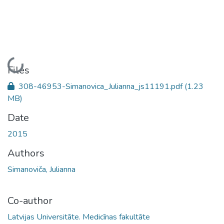
Loading...
Files
308-46953-Simanovica_Julianna_js11191.pdf
(1.23
MB)
Date
2015
Authors
Simanoviča, Julianna
Co-author
Latvijas Universitāte. Medicīnas fakultāte