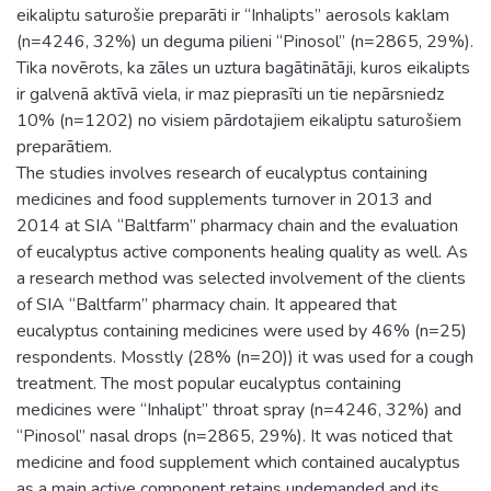
eikaliptu saturošie preparāti ir “Inhalipts” aerosols kaklam
(n=4246, 32%) un deguma pilieni “Pinosol” (n=2865, 29%).
Tika novērots, ka zāles un uztura bagātinātāji, kuros eikalipts
ir galvenā aktīvā viela, ir maz pieprasīti un tie nepārsniedz
10% (n=1202) no visiem pārdotajiem eikaliptu saturošiem
preparātiem.
The studies involves research of eucalyptus containing
medicines and food supplements turnover in 2013 and
2014 at SIA “Baltfarm” pharmacy chain and the evaluation
of eucalyptus active components healing quality as well. As
a research method was selected involvement of the clients
of SIA “Baltfarm” pharmacy chain. It appeared that
eucalyptus containing medicines were used by 46% (n=25)
respondents. Mosstly (28% (n=20)) it was used for a cough
treatment. The most popular eucalyptus containing
medicines were “Inhalipt” throat spray (n=4246, 32%) and
“Pinosol” nasal drops (n=2865, 29%). It was noticed that
medicine and food supplement which contained aucalyptus
as a main active component retains undemanded and its