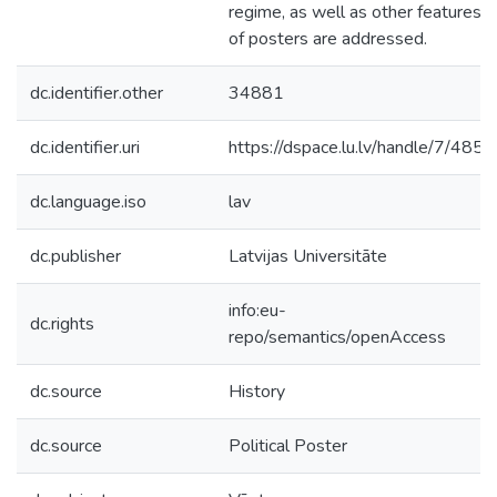
regime, as well as other features
of posters are addressed.
dc.identifier.other
34881
dc.identifier.uri
https://dspace.lu.lv/handle/7/4859
dc.language.iso
lav
dc.publisher
Latvijas Universitāte
info:eu-
dc.rights
repo/semantics/openAccess
dc.source
History
dc.source
Political Poster