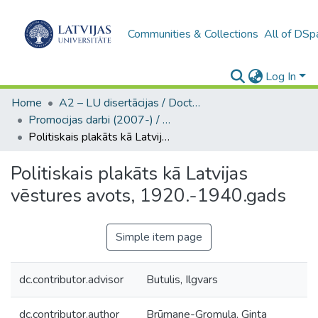
Communities & Collections
All of DSp
Log In
Home
A2 – LU disertācijas / Doctoral theses UL
Promocijas darbi (2007-) / Theses PhD
Politiskais plakāts kā Latvijas vēstures avots, 1920.-1940.gads
Politiskais plakāts kā Latvijas
vēstures avots, 1920.-1940.gads
Simple item page
dc.contributor.advisor
Butulis, Ilgvars
dc.contributor.author
Brūmane-Gromula, Ginta