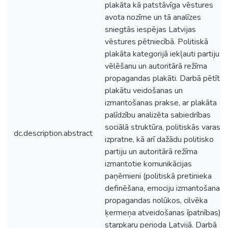
plakāta kā patstāvīga vēstures
avota nozīme un tā analīzes
sniegtās iespējas Latvijas
vēstures pētniecībā. Politiskā
plakāta kategorijā iekļauti partiju
vēlēšanu un autoritārā režīma
propagandas plakāti. Darbā pētīta
plakātu veidošanas un
izmantošanas prakse, ar plakāta
palīdzību analizēta sabiedrības
sociālā struktūra, politiskās varas
dc.description.abstract
izpratne, kā arī dažādu politisko
partiju un autoritārā režīma
izmantotie komunikācijas
paņēmieni (politiskā pretinieka
definēšana, emociju izmantošana
propagandas nolūkos, cilvēka
ķermeņa atveidošanas īpatnības)
starpkaru perioda Latvijā. Darbā