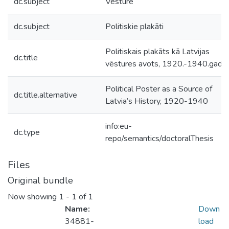
dc.subject
Vēsture
dc.subject
Politiskie plakāti
Politiskais plakāts kā Latvijas
dc.title
vēstures avots, 1920.-1940.gads
Political Poster as a Source of
dc.title.alternative
Latvia’s History, 1920-1940
info:eu-
dc.type
repo/semantics/doctoralThesis
Files
Original bundle
Now showing
1 - 1 of 1
Name:
Down
34881-
load