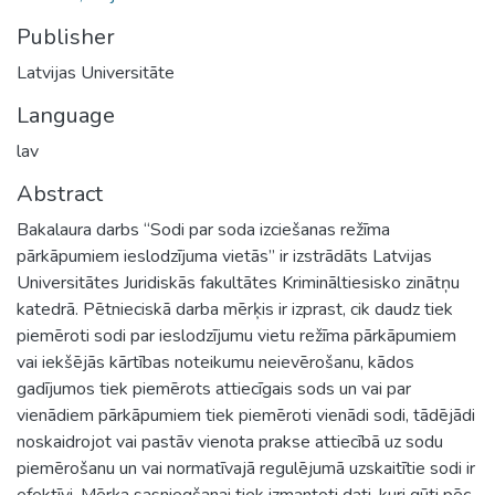
Publisher
Latvijas Universitāte
Language
lav
Abstract
Bakalaura darbs “Sodi par soda izciešanas režīma
pārkāpumiem ieslodzījuma vietās” ir izstrādāts Latvijas
Universitātes Juridiskās fakultātes Krimināltiesisko zinātņu
katedrā. Pētnieciskā darba mērķis ir izprast, cik daudz tiek
piemēroti sodi par ieslodzījumu vietu režīma pārkāpumiem
vai iekšējās kārtības noteikumu neievērošanu, kādos
gadījumos tiek piemērots attiecīgais sods un vai par
vienādiem pārkāpumiem tiek piemēroti vienādi sodi, tādējādi
noskaidrojot vai pastāv vienota prakse attiecībā uz sodu
piemērošanu un vai normatīvajā regulējumā uzskaitītie sodi ir
efektīvi. Mērķa sasniegšanai tiek izmantoti dati, kuri gūti pēc