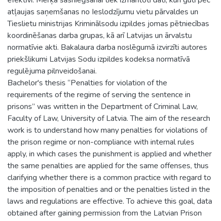
atļaujas saņemšanas no Ieslodzījumu vietu pārvaldes un
Tieslietu ministrijas Kriminālsodu izpildes jomas pētniecības
koordinēšanas darba grupas, kā arī Latvijas un ārvalstu
normatīvie akti. Bakalaura darba noslēgumā izvirzīti autores
priekšlikumi Latvijas Sodu izpildes kodeksa normatīvā
regulējuma pilnveidošanai.
Bachelor's thesis “Penalties for violation of the
requirements of the regime of serving the sentence in
prisons” was written in the Department of Criminal Law,
Faculty of Law, University of Latvia. The aim of the research
work is to understand how many penalties for violations of
the prison regime or non-compliance with internal rules
apply, in which cases the punishment is applied and whether
the same penalties are applied for the same offenses, thus
clarifying whether there is a common practice with regard to
the imposition of penalties and or the penalties listed in the
laws and regulations are effective. To achieve this goal, data
obtained after gaining permission from the Latvian Prison