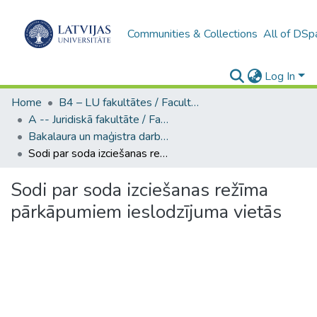
Communities & Collections
All of DSp
Log In
Home
B4 – LU fakultātes / Faculties of the UL
A -- Juridiskā fakultāte / Faculty of Law
Bakalaura un maģistra darbi (JF) / Bachelor's and Master's theses
Sodi par soda izciešanas režīma pārkāpumiem ieslodzījuma vietās
Sodi par soda izciešanas režīma
pārkāpumiem ieslodzījuma vietās