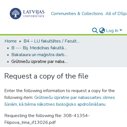
Communities & Collections
All of DSp
Log In
Home
B4 – LU fakultātes / Faculties of the UL
B --- Bij. Medicīnas fakultātes studentu noslēguma darbi / Faculty of Medicine - Graduate works
Bakalaura un maģistra darbi (MF) / Bachelor's and Master's theses
Grūtnieču izpratne par nabassaites cilmes šūnām, kā bērna nākotnes bioloģisko apdrošināšanu
Request a copy of the file
Enter the following information to request a copy for the
following item:
Grūtnieču izpratne par nabassaites cilmes
šūnām, kā bērna nākotnes bioloģisko apdrošināšanu
Requesting the following file: 308-41354-
Filipova_Irina_if13026.pdf