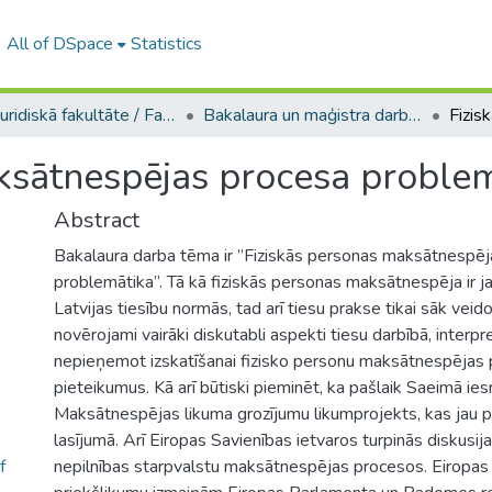
All of DSpace
Statistics
A -- Juridiskā fakultāte / Faculty of Law
Bakalaura un maģistra darbi (JF) / Bachelor's and Master's theses
ksātnespējas procesa proble
Abstract
Bakalaura darba tēma ir ”Fiziskās personas maksātnespē
problemātika”. Tā kā fiziskās personas maksātnespēja ir ja
Latvijas tiesību normās, tad arī tiesu prakse tikai sāk veidot
novērojami vairāki diskutabli aspekti tiesu darbībā, interpr
nepieņemot izskatīšanai fizisko personu maksātnespējas
pieteikumus. Kā arī būtiski pieminēt, ka pašlaik Saeimā ies
Maksātnespējas likuma grozījumu likumprojekts, kas jau 
lasījumā. Arī Eiropas Savienības ietvaros turpinās diskusija
f
nepilnības starpvalstu maksātnespējas procesos. Eiropas Ko