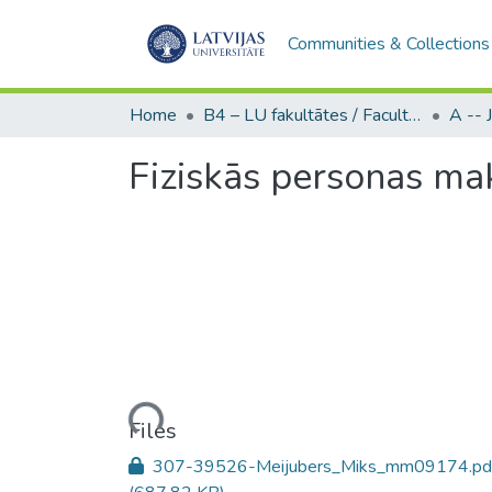
Communities & Collections
Home
B4 – LU fakultātes / Faculties of the UL
Fiziskās personas ma
Loading...
Files
307-39526-Meijubers_Miks_mm09174.pd