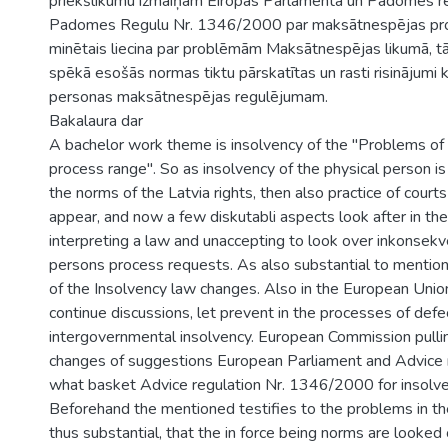
priekšlikumu izmaiņām Eiropas Parlamenta un Padomes reg
Padomes Regulu Nr. 1346/2000 par maksātnespējas pro
minētais liecina par problēmām Maksātnespējas likumā, tād
spēkā esošās normas tiktu pārskatītas un rasti risinājumi k
personas maksātnespējas regulējumam.
Bakalaura dar
A bachelor work theme is insolvency of the "Problems of
process range". So as insolvency of the physical person is 
the norms of the Latvia rights, then also practice of court
appear, and now a few diskutabli aspects look after in the 
interpreting a law and unaccepting to look over inkonsekv
persons process requests. As also substantial to mention, 
of the Insolvency law changes. Also in the European Unio
continue discussions, let prevent in the processes of defe
intergovernmental insolvency. European Commission pullin
changes of suggestions European Parliament and Advice r
what basket Advice regulation Nr. 1346/2000 for insolv
Beforehand the mentioned testifies to the problems in th
thus substantial, that the in force being norms are looked