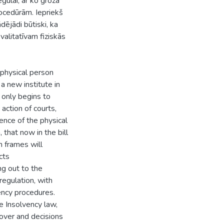
ulai, ar ko groza
cedūrām. Iepriekš
ējādi būtiski, ka
valitatīvam fiziskās
 physical person
a new institute in
s only begins to
action of courts,
ence of the physical
that now in the bill
n frames will
cts
g out to the
egulation, with
ency procedures.
e Insolvency law,
 over and decisions