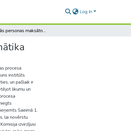
Log In
Fiziskās personas maksātnespējas procesa problemātika
mātika
jas procesa
uns institūts
ies, un pašlaik ir
etējot likumu un
 procesa
niegts
pieņemts Saeimā 1.
s, lai novērstu
misija izvirzījusi