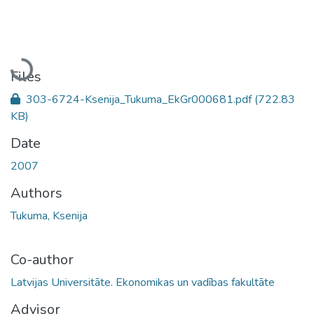
Loading...
Files
303-6724-Ksenija_Tukuma_EkGr000681.pdf
(722.83
KB)
Date
2007
Authors
Tukuma, Ksenija
Co-author
Latvijas Universitāte. Ekonomikas un vadības fakultāte
Advisor