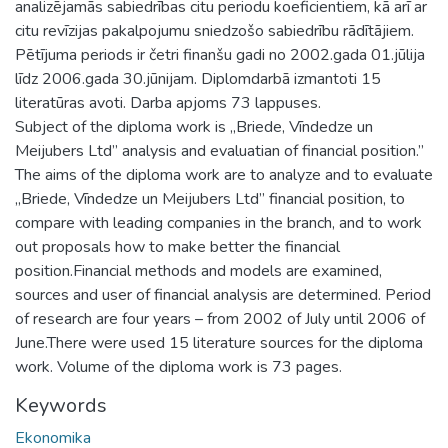
analizējamās sabiedrības citu periodu koeficientiem, kā arī ar
citu revīzijas pakalpojumu sniedzošo sabiedrību rādītājiem.
Pētījuma periods ir četri finanšu gadi no 2002.gada 01.jūlija
līdz 2006.gada 30.jūnijam. Diplomdarbā izmantoti 15
literatūras avoti. Darba apjoms 73 lappuses.
Subject of the diploma work is „Briede, Vīndedze un
Meijubers Ltd” analysis and evaluatian of financial position.”
The aims of the diploma work are to analyze and to evaluate
„Briede, Vīndedze un Meijubers Ltd” financial position, to
compare with leading companies in the branch, and to work
out proposals how to make better the financial
position.Financial methods and models are examined,
sources and user of financial analysis are determined. Period
of research are four years – from 2002 of July until 2006 of
June.There were used 15 literature sources for the diploma
work. Volume of the diploma work is 73 pages.
Keywords
Ekonomika