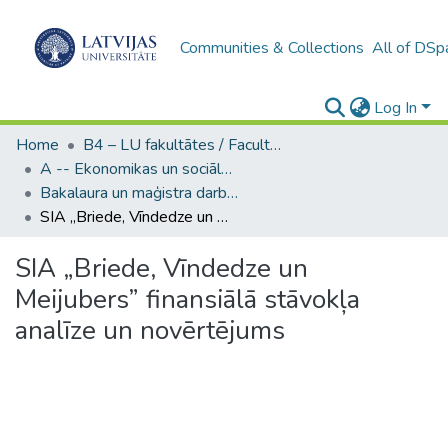
Communities & Collections
All of DSp
Log In
Home
B4 – LU fakultātes / Faculties of the UL
A -- Ekonomikas un sociālo zinātņu fakultāte / Faculty of Economics and Social Sciences
Bakalaura un maģistra darbi (ESZF) / Bachelor's and Master's theses
SIA „Briede, Vīndedze un Meijubers” finansiālā stāvokļa analīze un novērtējums
SIA „Briede, Vīndedze un
Meijubers” finansiālā stāvokļa
analīze un novērtējums