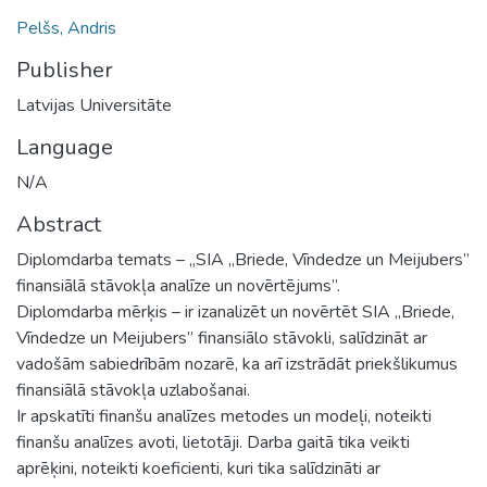
Pelšs, Andris
Publisher
Latvijas Universitāte
Language
N/A
Abstract
Diplomdarba temats – „SIA „Briede, Vīndedze un Meijubers”
finansiālā stāvokļa analīze un novērtējums”.
Diplomdarba mērķis – ir izanalizēt un novērtēt SIA „Briede,
Vīndedze un Meijubers” finansiālo stāvokli, salīdzināt ar
vadošām sabiedrībām nozarē, ka arī izstrādāt priekšlikumus
finansiālā stāvokļa uzlabošanai.
Ir apskatīti finanšu analīzes metodes un modeļi, noteikti
finanšu analīzes avoti, lietotāji. Darba gaitā tika veikti
aprēķini, noteikti koeficienti, kuri tika salīdzināti ar