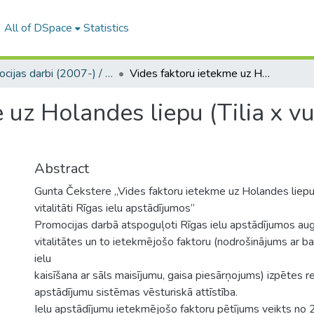
All of DSpace
Statistics
Promocijas darbi (2007-) / Theses PhD
Vides faktoru ietekme uz Holandes liepu (Tilia x vulgaris) vitalitāti Rīgas ielu apstādījumos
uz Holandes liepu (Tilia x vul
Abstract
Gunta Čekstere „Vides faktoru ietekme uz Holandes liepu (
vitalitāti Rīgas ielu apstādījumos”
Promocijas darbā atspoguļoti Rīgas ielu apstādījumos au
vitalitātes un to ietekmējošo faktoru (nodrošinājums ar b
ielu
kaisīšana ar sāls maisījumu, gaisa piesārņojums) izpētes rezu
apstādījumu sistēmas vēsturiskā attīstība.
Ielu apstādījumu ietekmējošo faktoru pētījums veikts no 