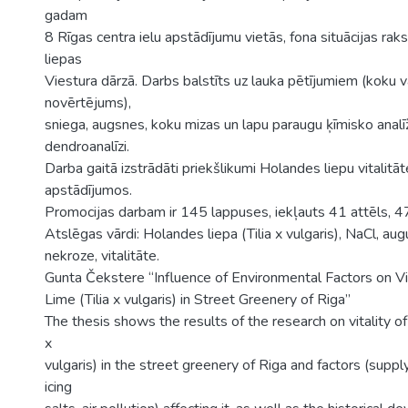
gadam
8 Rīgas centra ielu apstādījumu vietās, fona situācijas rak
liepas
Viestura dārzā. Darbs balstīts uz lauka pētījumiem (koku 
novērtējums),
sniega, augsnes, koku mizas un lapu paraugu ķīmisko analīž
dendroanalīzi.
Darba gaitā izstrādāti priekšlikumi Holandes liepu vitalitāt
apstādījumos.
Promocijas darbam ir 145 lappuses, iekļauts 41 attēls, 47
Atslēgas vārdi: Holandes liepa (Tilia x vulgaris), NaCl, au
nekroze, vitalitāte.
Gunta Čekstere “Influence of Environmental Factors on V
Lime (Tilia x vulgaris) in Street Greenery of Riga”
The thesis shows the results of the research on vitality o
x
vulgaris) in the street greenery of Riga and factors (suppl
icing