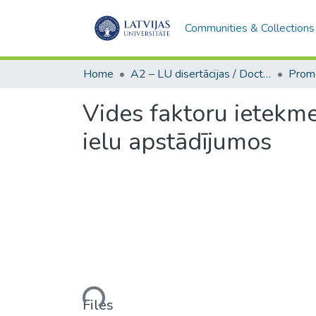
Communities & Collections
Home
A2 – LU disertācijas / Doctoral theses UL
Vides faktoru ietekme 
ielu apstādījumos
Loading...
Files