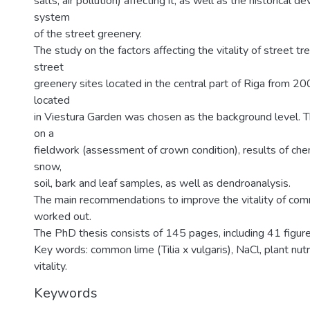
salts, air pollution) affecting it, as well as the historical 
system
of the street greenery.
The study on the factors affecting the vitality of street t
street
greenery sites located in the central part of Riga from 2
located
in Viestura Garden was chosen as the background level. T
on a
fieldwork (assessment of crown condition), results of chem
snow,
soil, bark and leaf samples, as well as dendroanalysis.
The main recommendations to improve the vitality of com
worked out.
The PhD thesis consists of 145 pages, including 41 figure
Key words: common lime (Tilia x vulgaris), NaCl, plant nutr
vitality.
Keywords