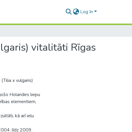
Log In
garis) vitalitāti Rīgas
Tilia x vulgaris)
gošo Holandes liepu
arības elementiem,
ltāti, kā arī ielu
2004. līdz 2009.