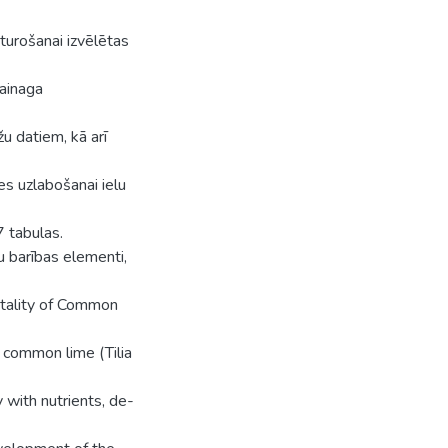
sturošanai izvēlētas
vainaga
u datiem, kā arī
es uzlabošanai ielu
 tabulas.
gu barības elementi,
itality of Common
f common lime (Tilia
y with nutrients, de-