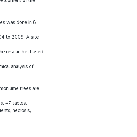
development of the
rees was done in 8
004 to 2009. A site
he research is based
ical analysis of
mon lime trees are
s, 47 tables.
ients, necrosis,