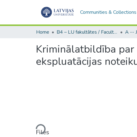
Communities & Collections
Home
B4 – LU fakultātes / Faculties of the UL
Kriminālatbildība par
ekspluatācijas notei
Loading...
Files