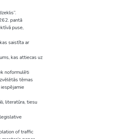
dzeklis”.
 262. pantā
ktīvā puse,
kas saistīta ar
jums, kas attiecas uz
ek noformulēti
 izvēlētās tēmas
 iespējamie
, literatūra, tiesu
legislative
lation of traffic