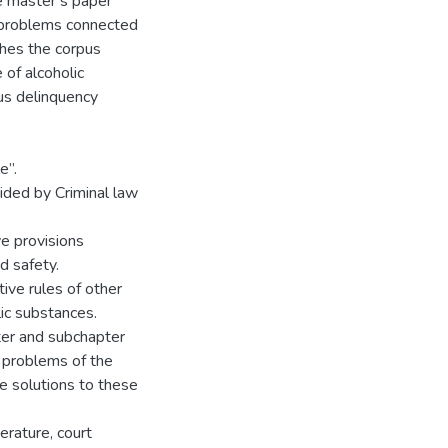
he master’s paper
l problems connected
ches the corpus
 of alcoholic
us delinquency
e”.
ided by Criminal law
ve provisions
d safety.
ive rules of other
lic substances.
ter and subchapter
n problems of the
 solutions to these
erature, court