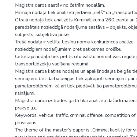
Maģistra darbs sastāv no četrām nodaļām.
Pirmajā nodaļā tiek analizēti jēdzieni „ceļš” un „transportlī
Otrajā nodaļā tiek analizēts Krimināllikuma 260. pantā un
paredzētais noziedzīgā nodarījuma sastāvs – objekts, obje
subjekts, subjektīvā puse.
Trešā nodaļa ir veltīta tiesību normu konkurences analīzei, 
noziedzīgiem nodarījumiem pret satiksmes drošību.
Ceturtajā nodaļā tiek pētīts citu valstu normatīvais regulē
transportlīdzekļu vadīšanu reibumā.
Maģistra darba katras nodaļas un apakšnodaļas beigās ti
secinājumi, bet darba beigās tiek apkopoti secinājumi par
pamatproblēmām, kā arī tiek piedāvāti šo pamatproblēmu
risinājumi.
Maģistra darba izstrādes gaitā tika analizēti dažādi materiāli
prakse u.c.
Keywords: vehicle, traffic, criminal offence, competition of 
provisions.
The theme of the master’s paper is „Criminal liability for vio