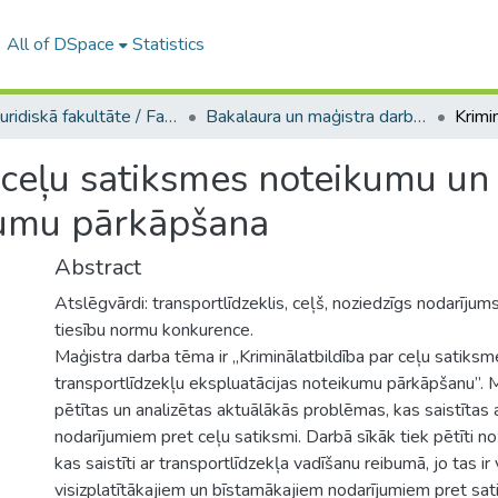
All of DSpace
Statistics
A -- Juridiskā fakultāte / Faculty of Law
Bakalaura un maģistra darbi (JF) / Bachelor's and Master's theses
 ceļu satiksmes noteikumu un 
kumu pārkāpšana
Abstract
Atslēgvārdi: transportlīdzeklis, ceļš, noziedzīgs nodarījums
tiesību normu konkurence.
Maģistra darba tēma ir „Kriminālatbildība par ceļu satiks
transportlīdzekļu ekspluatācijas noteikumu pārkāpšanu”. M
pētītas un analizētas aktuālākās problēmas, kas saistītas 
nodarījumiem pret ceļu satiksmi. Darbā sīkāk tiek pētīti noz
kas saistīti ar transportlīdzekļa vadīšanu reibumā, jo tas ir
visizplatītākajiem un bīstamākajiem nodarījumiem pret sat