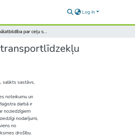
Log In
Kriminālatbildība par ceļu satiksmes noteikumu un transportlīdzekļu ekspluatācijas noteikumu pārkāpšana
transportlīdzekļu
, salikts sastāvs,
mes noteikumu un
aģistra darbā ir
ar noziedzīgiem
iedzīgi nodarījumi,
 viens no
iksmes drošību.