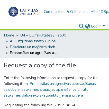
Communities & Collections
All of DSp
Log In
Home
B4 – LU fakultātes / Faculties of the UL
A -- Izglītības zinātņu un psiholoģijas fakultāte / Faculty of Education Sciences and Psychology
Bakalaura un maģistra darbi (PPMF) / Bachelor's and Master's theses
Prosociālas un agresīvas autovadīšanas saistība ar satiksmes situācijas apzināšanos un citu satiksmes dalībnieku skatpunktu ņemšanu vērā
Request a copy of the file
Enter the following information to request a copy for the
following item:
Prosociālas un agresīvas autovadīšanas
saistība ar satiksmes situācijas apzināšanos un citu
satiksmes dalībnieku skatpunktu ņemšanu vērā
Requesting the following file: 299-93864-