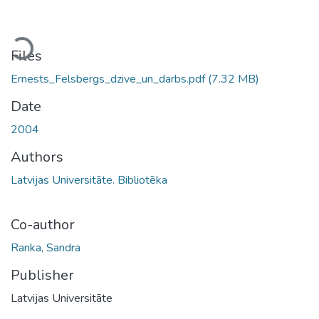
oading...
Files
Ernests_Felsbergs_dzive_un_darbs.pdf
(7.32 MB)
Date
2004
Authors
Latvijas Universitāte. Bibliotēka
Co-author
Ranka, Sandra
Publisher
Latvijas Universitāte