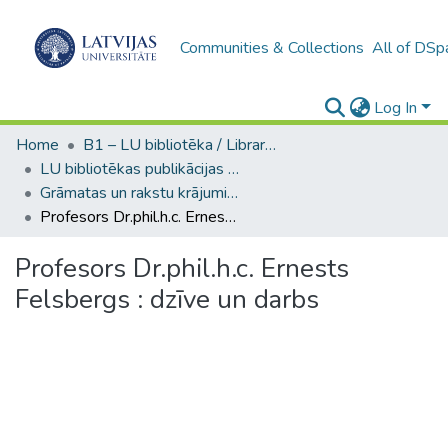
Communities & Collections
All of DSp
Log In
Home
B1 – LU bibliotēka / Library of the UL
LU bibliotēkas publikācijas / Publications of the University Library
Grāmatas un rakstu krājumi (LUB) / Books and collected articles
Profesors Dr.phil.h.c. Ernests Felsbergs : dzīve un darbs
Profesors Dr.phil.h.c. Ernests
Felsbergs : dzīve un darbs