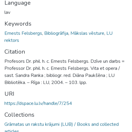
Language
lav
Keywords
Ernests Felsbergs
,
Bibliogrāfija
,
Mākslas vēsture
,
LU
rektors
Citation
Profesors Dr. phil. h. c. Ernests Felsbergs. Dzīve un darbs =
Professor Dr. phil. h. c. Ernests Felsbergs. Vita et opera /
sast. Sandra Ranka ; bibliogr. red. Diāna Paukšēna ; LU
Bibliotēka. – Rīga : LU, 2004. – 103. lpp.
URI
https://dspace.lu.lv/handle/7/254
Collections
Grāmatas un rakstu krājumi (LUB) / Books and collected
articles