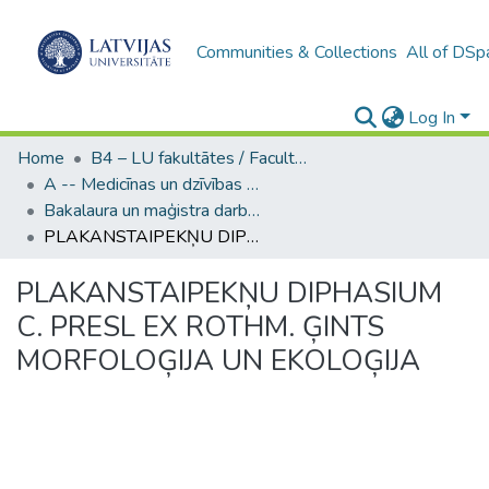
Communities & Collections
All of DSp
Log In
Home
B4 – LU fakultātes / Faculties of the UL
A -- Medicīnas un dzīvības zinātņu fakultāte / Faculty of Medicine and Life Sciences
Bakalaura un maģistra darbi (MDZF) / Bachelor's and Master's theses
PLAKANSTAIPEKŅU DIPHASIUM C. PRESL EX ROTHM. ĢINTS MORFOLOĢIJA UN EKOLOĢIJA
PLAKANSTAIPEKŅU DIPHASIUM
C. PRESL EX ROTHM. ĢINTS
MORFOLOĢIJA UN EKOLOĢIJA