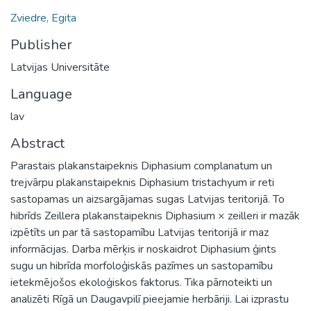
Zviedre, Egita
Publisher
Latvijas Universitāte
Language
lav
Abstract
Parastais plakanstaipeknis Diphasium complanatum un
trejvārpu plakanstaipeknis Diphasium tristachyum ir reti
sastopamas un aizsargājamas sugas Latvijas teritorijā. To
hibrīds Zeillera plakanstaipeknis Diphasium × zeilleri ir mazāk
izpētīts un par tā sastopamību Latvijas teritorijā ir maz
informācijas. Darba mērķis ir noskaidrot Diphasium ģints
sugu un hibrīda morfoloģiskās pazīmes un sastopamību
ietekmējošos ekoloģiskos faktorus. Tika pārnoteikti un
analizēti Rīgā un Daugavpilī pieejamie herbāriji. Lai izprastu