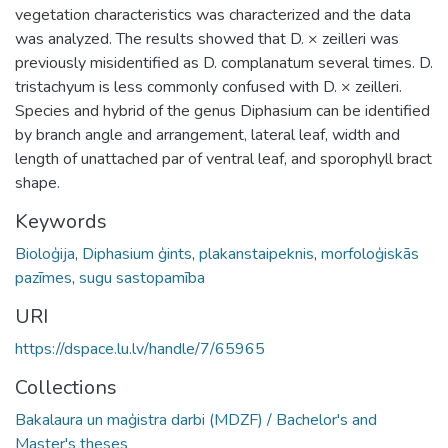
vegetation characteristics was characterized and the data
was analyzed. The results showed that D. × zeilleri was
previously misidentified as D. complanatum several times. D.
tristachyum is less commonly confused with D. × zeilleri.
Species and hybrid of the genus Diphasium can be identified
by branch angle and arrangement, lateral leaf, width and
length of unattached par of ventral leaf, and sporophyll bract
shape.
Keywords
Bioloģija
,
Diphasium ģints
,
plakanstaipeknis
,
morfoloģiskās
pazīmes
,
sugu sastopamība
URI
https://dspace.lu.lv/handle/7/65965
Collections
Bakalaura un maģistra darbi (MDZF) / Bachelor's and
Master's theses