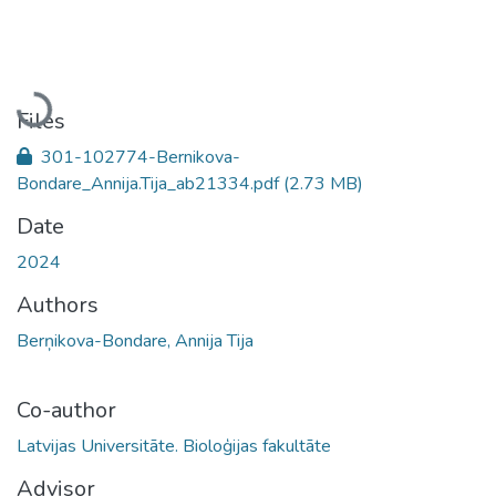
Loading...
Files
301-102774-Bernikova-
Bondare_Annija.Tija_ab21334.pdf
(2.73 MB)
Date
2024
Authors
Berņikova-Bondare, Annija Tija
Co-author
Latvijas Universitāte. Bioloģijas fakultāte
Advisor