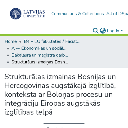
Communities & Collections
All of DSp
Log In
Home
B4 – LU fakultātes / Faculties of the UL
A -- Ekonomikas un sociālo zinātņu fakultāte / Faculty of Economics and Social Sciences
Bakalaura un maģistra darbi (ESZF) / Bachelor's and Master's theses
Strukturālas izmaiņas Bosnijas un Hercogovinas augstākajā izglītībā, kontekstā ar Boloņas procesu un integrāciju Eiropas augstākās izglītības telpā
Strukturālas izmaiņas Bosnijas un
Hercogovinas augstākajā izglītībā,
kontekstā ar Boloņas procesu un
integrāciju Eiropas augstākās
izglītības telpā