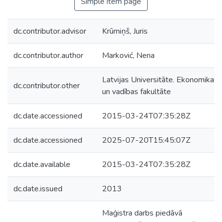
Simple item page
dc.contributor.advisor
Krūmiņš, Juris
dc.contributor.author
Marković, Nena
Latvijas Universitāte. Ekonomikas
dc.contributor.other
un vadības fakultāte
dc.date.accessioned
2015-03-24T07:35:28Z
dc.date.accessioned
2025-07-20T15:45:07Z
dc.date.available
2015-03-24T07:35:28Z
dc.date.issued
2013
Maģistra darbs piedāvā