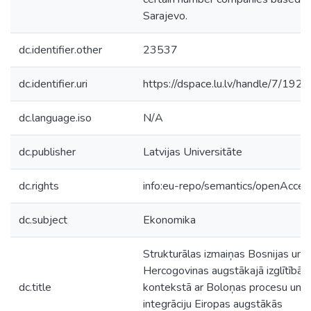
Sarajevo.
dc.identifier.other
23537
dc.identifier.uri
https://dspace.lu.lv/handle/7/192
dc.language.iso
N/A
dc.publisher
Latvijas Universitāte
dc.rights
info:eu-repo/semantics/openAcces
dc.subject
Ekonomika
Strukturālas izmaiņas Bosnijas un
Hercogovinas augstākajā izglītībā,
dc.title
kontekstā ar Boloņas procesu un
integrāciju Eiropas augstākās