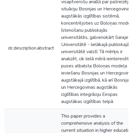
visaptverošu analīzi par pašreizējo
situāciju Bosnijas un Hercegovinas
augstākās izglītības sistēmā,
koncentrējoties uz Boloņas modeļ
īstenošanu publiskajās
universitātēs, galvenokārt Sarajev
Universitātē - lielākajā publiskajā
dc.description.abstract
universitātē valstī. Tā mērķis ir
analizēt, cik lielā mērā ieinteresētā
puses atbalsta Boloņas modeļa
ieviešanu Bosnijas un Hercegovina
augstākajā izglītībā, kā arī Bosnijas
un Hercegovinas augstākās
izglītības integrāciju Eiropas
augstākas izglītības telpā.
This paper provides a
comprehensive analysis of the
current situation in higher educatio