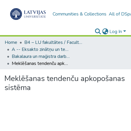
Communities & Collections
All of DSp
Log In
Home
B4 – LU fakultātes / Faculties of the UL
A -- Eksakto zinātņu un tehnoloģiju fakultāte / Faculty of Science and Technology
Bakalaura un maģistra darbi (EZTF) / Bachelor's and Master's theses
Meklēšanas tendenču apkopošanas sistēma
Meklēšanas tendenču apkopošanas
sistēma