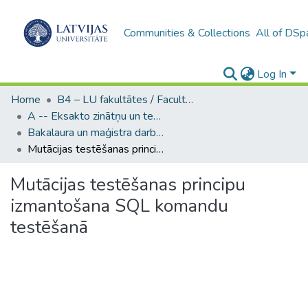
Communities & Collections
All of DSp
Log In
Home
B4 – LU fakultātes / Faculties of the UL
A -- Eksakto zinātņu un tehnoloģiju fakultāte / Faculty of Science and Technology
Bakalaura un maģistra darbi (EZTF) / Bachelor's and Master's theses
Mutācijas testēšanas principu izmantošana SQL komandu testēšanā
Mutācijas testēšanas principu
izmantošana SQL komandu
testēšanā