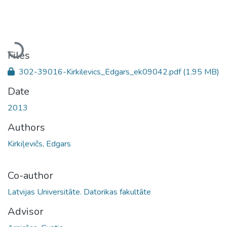
Loading...
Files
302-39016-Kirkilevics_Edgars_ek09042.pdf
(1.95 MB)
Date
2013
Authors
Kirkiļevičs, Edgars
Co-author
Latvijas Universitāte. Datorikas fakultāte
Advisor