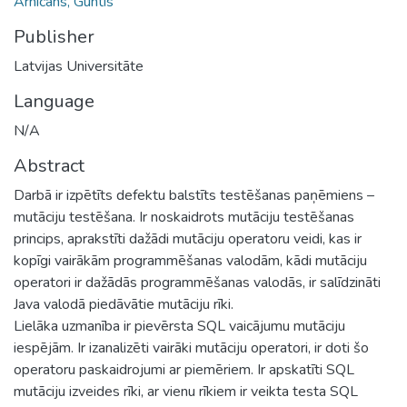
Arnicāns, Guntis
Publisher
Latvijas Universitāte
Language
N/A
Abstract
Darbā ir izpētīts defektu balstīts testēšanas paņēmiens –
mutāciju testēšana. Ir noskaidrots mutāciju testēšanas
princips, aprakstīti dažādi mutāciju operatoru veidi, kas ir
kopīgi vairākām programmēšanas valodām, kādi mutāciju
operatori ir dažādās programmēšanas valodās, ir salīdzināti
Java valodā piedāvātie mutāciju rīki.
Lielāka uzmanība ir pievērsta SQL vaicājumu mutāciju
iespējām. Ir izanalizēti vairāki mutāciju operatori, ir doti šo
operatoru paskaidrojumi ar piemēriem. Ir apskatīti SQL
mutāciju izveides rīki, ar vienu rīkiem ir veikta testa SQL