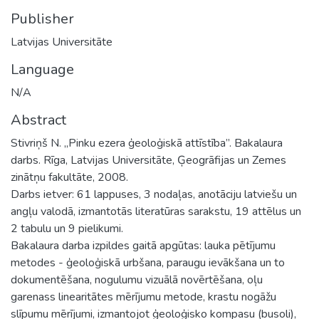
Publisher
Latvijas Universitāte
Language
N/A
Abstract
Stivriņš N. „Pinku ezera ģeoloģiskā attīstība”. Bakalaura
darbs. Rīga, Latvijas Universitāte, Ģeogrāfijas un Zemes
zinātņu fakultāte, 2008.
Darbs ietver: 61 lappuses, 3 nodaļas, anotāciju latviešu un
angļu valodā, izmantotās literatūras sarakstu, 19 attēlus un
2 tabulu un 9 pielikumi.
Bakalaura darba izpildes gaitā apgūtas: lauka pētījumu
metodes - ģeoloģiskā urbšana, paraugu ievākšana un to
dokumentēšana, nogulumu vizuālā novērtēšana, oļu
garenass linearitātes mērījumu metode, krastu nogāžu
slīpumu mērījumi, izmantojot ģeoloģisko kompasu (busoli),