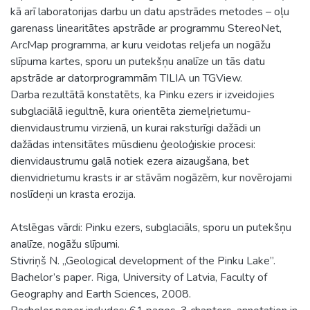
kā arī laboratorijas darbu un datu apstrādes metodes – oļu
garenass linearitātes apstrāde ar programmu StereoNet,
ArcMap programma, ar kuru veidotas reljefa un nogāžu
slīpuma kartes, sporu un putekšņu analīze un tās datu
apstrāde ar datorprogrammām TILIA un TGView.
Darba rezultātā konstatēts, ka Pinku ezers ir izveidojies
subglaciālā iegultnē, kura orientēta ziemeļrietumu-
dienvidaustrumu virzienā, un kurai raksturīgi dažādi un
dažādas intensitātes mūsdienu ģeoloģiskie procesi:
dienvidaustrumu galā notiek ezera aizaugšana, bet
dienvidrietumu krasts ir ar stāvām nogāzēm, kur novērojami
noslīdeņi un krasta erozija.
Atslēgas vārdi: Pinku ezers, subglaciāls, sporu un putekšņu
analīze, nogāžu slīpumi.
Stivriņš N. „Geological development of the Pinku Lake”.
Bachelor’s paper. Riga, University of Latvia, Faculty of
Geography and Earth Sciences, 2008.