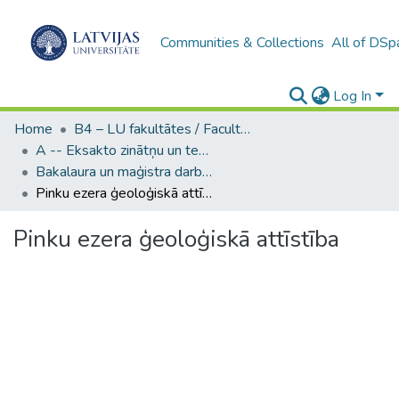
Communities & Collections
All of DSp
Log In
Home
B4 – LU fakultātes / Faculties of the UL
A -- Eksakto zinātņu un tehnoloģiju fakultāte / Faculty of Science and Technology
Bakalaura un maģistra darbi (EZTF) / Bachelor's and Master's theses
Pinku ezera ģeoloģiskā attīstība
Pinku ezera ģeoloģiskā attīstība