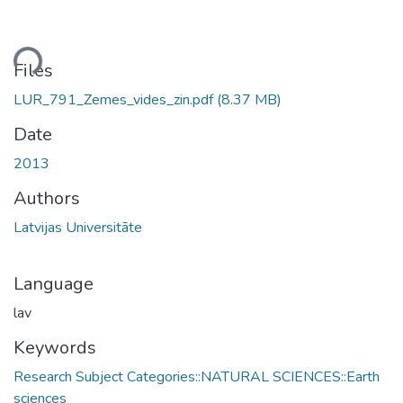
ading...
Files
LUR_791_Zemes_vides_zin.pdf
(8.37 MB)
Date
2013
Authors
Latvijas Universitāte
Language
lav
Keywords
Research Subject Categories::NATURAL SCIENCES::Earth
sciences