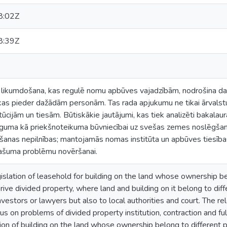
8:02Z
8:39Z
 likumdošana, kas regulē nomu apbūves vajadzībām, nodrošina da
kas pieder dažādām personām. Tas rada apjukumu ne tikai ārvalstu 
tūcijām un tiesām. Būtiskākie jautājumi, kas tiek analizēti bakalaur
guma kā priekšnoteikuma būvniecībai uz svešas zemes noslēgšan
šanas nepilnības; mantojamās nomas institūta un apbūves tiesības
pašuma problēmu novēršanai.
egislation of leasehold for building on the land whose ownership b
rive divided property, where land and building on it belong to diffe
investors or lawyers but also to local authorities and court. The re
us on problems of divided property institution, contraction and f
ion of building on the land whose ownership belong to different 