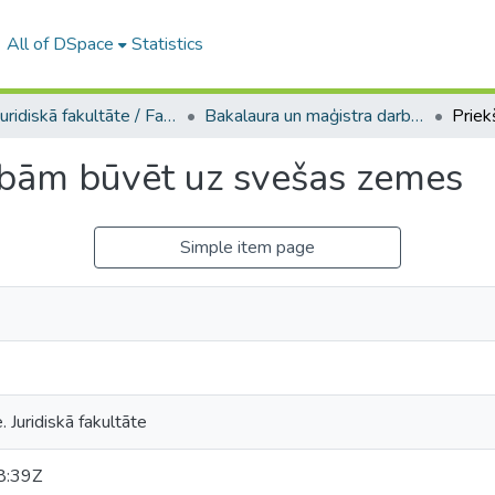
All of DSpace
Statistics
A -- Juridiskā fakultāte / Faculty of Law
Bakalaura un maģistra darbi (JF) / Bachelor's and Master's theses
sībām būvēt uz svešas zemes
Simple item page
. Juridiskā fakultāte
8:39Z