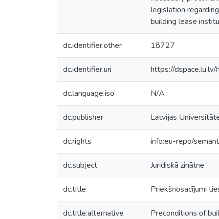
legislation regardin
building lease insti
dc.identifier.other
18727
dc.identifier.uri
https://dspace.lu.l
dc.language.iso
N/A
dc.publisher
Latvijas Universitāt
dc.rights
info:eu-repo/seman
dc.subject
Juridiskā zinātne
dc.title
Priekšnosacījumi ti
dc.title.alternative
Preconditions of bu