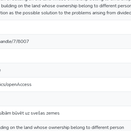
g building on the land whose ownership belong to different person
tution as the possible solution to the problems arising from divide
v/handle/7/8007
e
tics/openAccess
esībām būvēt uz svešas zemes
ilding on the land whose ownership belong to different person