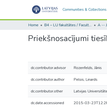
Communities & Collections
Home
B4 – LU fakultātes / Faculties of the UL
Priekšnosacījumi tie
dc.contributor.advisor
Rozenfelds, Jānis
dc.contributor.author
Pelsis, Linards
dc.contributor.other
Latvijas Universitāte
dc.date.accessioned
2015-03-23T12:2