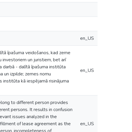
en_US
lītā īpašuma veidošanos, kad zeme
investoriem un juristiem, bet arī
a darbā - dalītā īpašuma institūta
en_US
a un izpilde; zemes nomu
 institūta kā iespējamā risinājuma
elong to different person provides
rent persons. It results in confusion
levant issues analyzed in the
ulfillment of lease agreement as the
en_US
person, incompleteness of