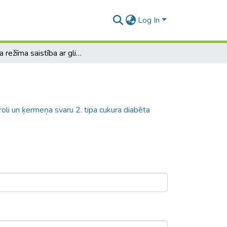
Log In
Uztura režīma saistība ar glikēmijas kontroli un ķermeņa svaru 2. tipa cukura diabēta pacientiem
roli un ķermeņa svaru 2. tipa cukura diabēta