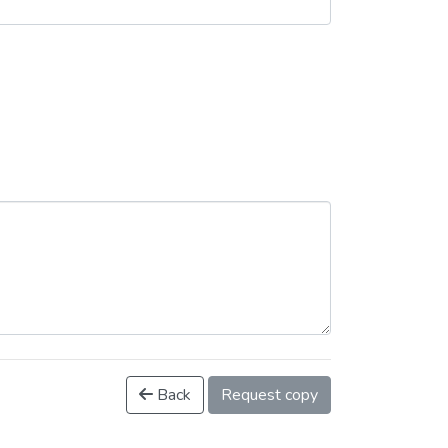
Back
Request copy