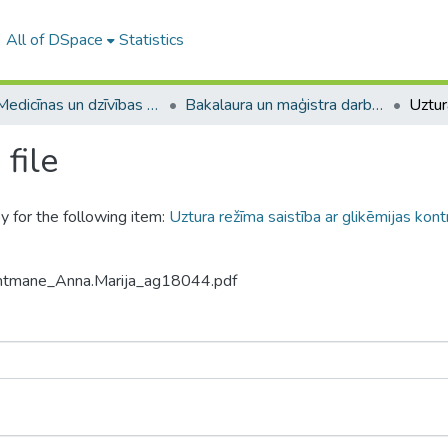
All of DSpace
Statistics
A -- Medicīnas un dzīvības zinātņu fakultāte / Faculty of Medicine and Life Sciences
Bakalaura un maģistra darbi (MDZF) / Bachelor's and Master's theses
file
y for the following item:
Uztura režīma saistība ar glikēmijas kont
untmane_Anna.Marija_ag18044.pdf